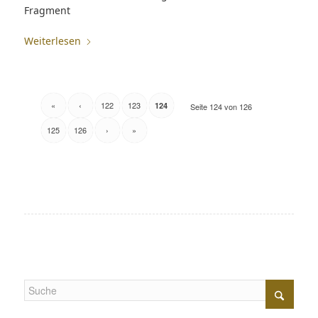
Fragment
Weiterlesen
«
‹
122
123
124
Seite 124 von 126
125
126
›
»