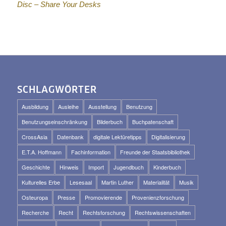
Disc – Share Your Desks
SCHLAGWÖRTER
Ausbildung
Ausleihe
Ausstellung
Benutzung
Benutzungseinschränkung
Bilderbuch
Buchpatenschaft
CrossAsia
Datenbank
digitale Lektüretipps
Digitalisierung
E.T.A. Hoffmann
Fachinformation
Freunde der Staatsbibliothek
Geschichte
Hinweis
Import
Jugendbuch
Kinderbuch
Kulturelles Erbe
Lesesaal
Martin Luther
Materialität
Musik
Osteuropa
Presse
Promovierende
Provenienzforschung
Recherche
Recht
Rechtsforschung
Rechtswissenschaften