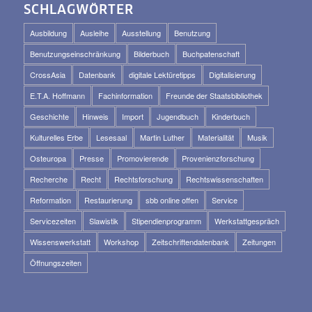
SCHLAGWÖRTER
Ausbildung
Ausleihe
Ausstellung
Benutzung
Benutzungseinschränkung
Bilderbuch
Buchpatenschaft
CrossAsia
Datenbank
digitale Lektüretipps
Digitalisierung
E.T.A. Hoffmann
Fachinformation
Freunde der Staatsbibliothek
Geschichte
Hinweis
Import
Jugendbuch
Kinderbuch
Kulturelles Erbe
Lesesaal
Martin Luther
Materialität
Musik
Osteuropa
Presse
Promovierende
Provenienzforschung
Recherche
Recht
Rechtsforschung
Rechtswissenschaften
Reformation
Restaurierung
sbb online offen
Service
Servicezeiten
Slawistik
Stipendienprogramm
Werkstattgespräch
Wissenswerkstatt
Workshop
Zeitschriftendatenbank
Zeitungen
Öffnungszeiten