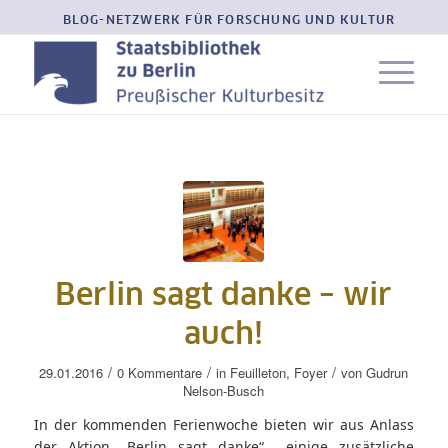
BLOG-NETZWERK FÜR FORSCHUNG UND KULTUR
Berlin sagt danke – wir
auch!
/
/
/
29.01.2016
0 Kommentare
in
Feuilleton
,
Foyer
von
Gudrun
Nelson-Busch
In der kommenden Ferienwoche bieten wir aus Anlass
der Aktion „Berlin sagt danke“ einige zusätzliche