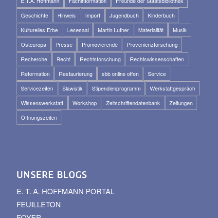
E.T.A. Hoffmann
Fachinformation
Freunde der Staatsbibliothek
Geschichte
Hinweis
Import
Jugendbuch
Kinderbuch
Kulturelles Erbe
Lesesaal
Martin Luther
Materialität
Musik
Osteuropa
Presse
Promovierende
Provenienzforschung
Recherche
Recht
Rechtsforschung
Rechtswissenschaften
Reformation
Restaurierung
sbb online offen
Service
Servicezeiten
Slawistik
Stipendienprogramm
Werkstattgespräch
Wissenswerkstatt
Workshop
Zeitschriftendatenbank
Zeitungen
Öffnungszeiten
UNSERE BLOGS
E. T. A. HOFFMANN PORTAL
FEUILLETON
FOYER