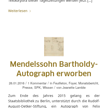
Textkorpora dieser Tageszeitungen werden jetzt […]
Weiterlesen
Mendelssohn Bartholdy-
Autograph erworben
/
/
26.01.2016
1 Kommentar
in
Feuilleton
,
Foyer
,
Monatsbericht
,
/
Presse
,
SPK
,
Wissen
von
Jeanette Lamble
Zum Ende des Jahres 2015 gelang es der
Staatsbibliothek zu Berlin, unterstützt durch die Rudolf-
August-Oetker-Stiftung, ein Autograph von Felix