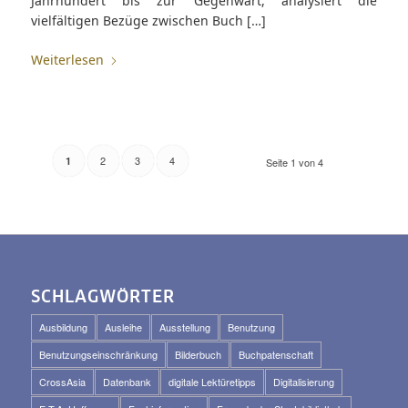
Jahrhundert bis zur Gegenwart, analysiert die
vielfältigen Bezüge zwischen Buch […]
Weiterlesen
2
3
4
1
Seite 1 von 4
SCHLAGWÖRTER
Ausbildung
Ausleihe
Ausstellung
Benutzung
Benutzungseinschränkung
Bilderbuch
Buchpatenschaft
CrossAsia
Datenbank
digitale Lektüretipps
Digitalisierung