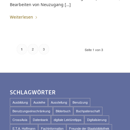
Bearbeiten von Neuzugang […]
Weiterlesen
2
3
1
Seite 1 von 3
SCHLAGWÖRTER
Ausbildung
Ausleihe
Ausstellung
Benutzung
Benutzungseinschränkung
Bilderbuch
Buchpatenschaft
CrossAsia
Datenbank
digitale Lektüretipps
Digitalisierung
E.T.A. Hoffmann
Fachinformation
Freunde der Staatsbibliothek