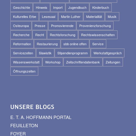
Geschichte
Hinweis
Import
Jugendbuch
Kinderbuch
Kulturelles Erbe
Lesesaal
Martin Luther
Materialität
Musik
Osteuropa
Presse
Promovierende
Provenienzforschung
Recherche
Recht
Rechtsforschung
Rechtswissenschaften
Reformation
Restaurierung
sbb online offen
Service
Servicezeiten
Slawistik
Stipendienprogramm
Werkstattgespräch
Wissenswerkstatt
Workshop
Zeitschriftendatenbank
Zeitungen
Öffnungszeiten
UNSERE BLOGS
E. T. A. HOFFMANN PORTAL
FEUILLETON
FOYER