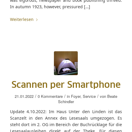
was vigorous; newspaper and book publishing thrived.
In autumn 1923, however, pressured […]
Weiterlesen
Scannen per Smartphone
/
/
/
21.01.2022
0 Kommentare
in
Foyer
,
Service
von
Beate
Schindler
Update 4.10.2022: Im Haus Unter den Linden ist das
Scanzelt in den Annex des Lesesaals umgezogen. Es
steht dort im 2. OG im Bereich der Buchrücklage für die
Lesesaalausleihen direkt auf der Theke. Für diesen