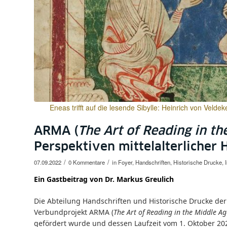
Eneas trifft auf die lesende Sibylle: Heinrich von Velde
ARMA (
The Art of Reading in th
Perspektiven mittelalterlicher
/
/
07.09.2022
0 Kommentare
in
Foyer
,
Handschriften
,
Historische Drucke
,
Ein Gastbeitrag von Dr. Markus Greulich
Die Abteilung Handschriften und Historische Drucke der 
Verbundprojekt ARMA (
The Art of Reading in the Middle Ag
gefördert wurde und dessen Laufzeit vom 1. Oktober 202