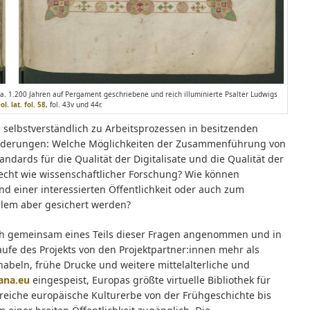
 ca. 1.200 Jahren auf Pergament geschriebene und reich illuminierte Psalter Ludwigs
l. lat. fol. 58
, fol. 43v und 44r.
 selbstverständlich zu Arbeitsprozessen in besitzenden
usforderungen: Welche Möglichkeiten der Zusammenführung von
ndards für die Qualität der Digitalisate und die Qualität der
cht wie wissenschaftlicher Forschung? Wie können
nd einer interessierten Öffentlichkeit oder auch zum
llem aber gesichert werden?
ich gemeinsam eines Teils dieser Fragen angenommen und in
ufe des Projekts von den Projektpartner:innen mehr als
kunabeln, frühe Drucke und weitere mittelalterliche und
ana.eu
eingespeist, Europas größte virtuelle Bibliothek für
s reiche europäische Kulturerbe von der Frühgeschichte bis