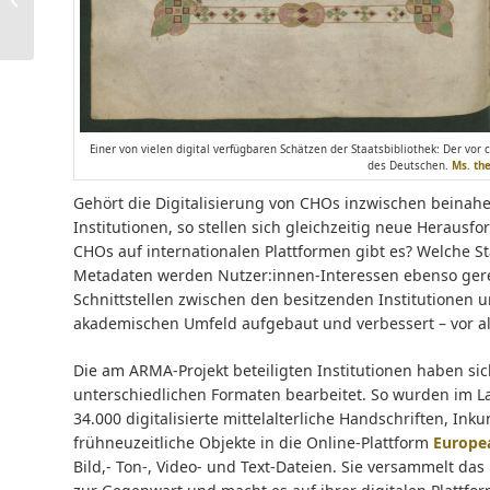
Collections“ bis zum 7.
Oktober
Einer von vielen digital verfügbaren Schätzen der Staatsbibliothek: Der vor
des Deutschen.
Ms. theo
Gehört die Digitalisierung von CHOs inzwischen beinahe
Institutionen, so stellen sich gleichzeitig neue Hera
CHOs auf internationalen Plattformen gibt es? Welche Sta
Metadaten werden Nutzer:innen-Interessen ebenso gere
Schnittstellen zwischen den besitzenden Institutionen u
akademischen Umfeld aufgebaut und verbessert – vor a
Die am ARMA-Projekt beteiligten Institutionen haben s
unterschiedlichen Formaten bearbeitet. So wurden im La
34.000 digitalisierte mittelalterliche Handschriften, In
frühneuzeitliche Objekte in die Online-Plattform
Europe
Bild,- Ton-, Video- und Text-Dateien. Sie versammelt da