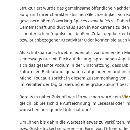
Strukturiert wurde das gemeinsame öffentliche Nachdenk
aufgrund ihrer charakteristischen Gleichzeitigkeit von
gewissermaßen Coworking Spaces
avant la lettre.
Dabei k
Gemeinschaft und durchaus auch in Konkurrenz zu den
schöpferischen Impulse aus bloßem Zufall gepflückter Le
bzw. buchbezogener Kreativität? Oder können sie auch k
Als Schutzpatron schwebte jedenfalls von den ersten Mi
keineswegs nur mit Blick auf die angesprochenen Aspekt
sich das gesamte Podium in der Einschätzung, dass Bibl
kulturellen Bedeutungsgehalten aufgeladenen und inso
Michel Foucault spricht in diesem Zusammenhang von „H
im Zeitalter der Digitalisierung eine große Zukunft besch
Bereits in naher Zukunft wird
Inzwischen wurde ein
Vid
gleich, ob Sie sich die Aufzeichnung im Lesesaal oder i
wünschen anregende Unterhaltung!
Um Ihnen bis dahin die Wartezeit etwas zu verkürzen, mö
bzw. Gus­to­stü­ckerl servieren – in Form von O-Tönen, d