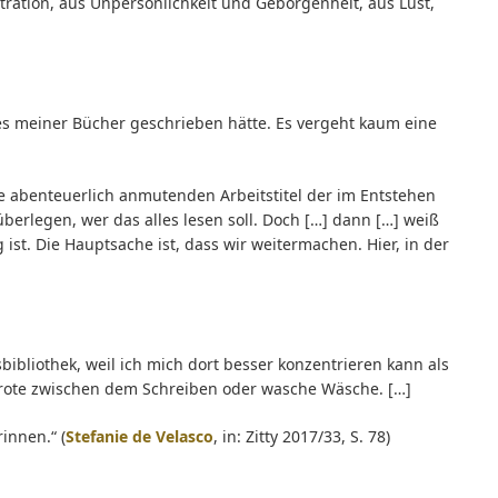
ration, aus Unpersönlichkeit und Geborgenheit, aus Lust,
es meiner Bücher geschrieben hätte. Es vergeht kaum eine
e abenteuerlich anmutenden Arbeitstitel der im Entstehen
erlegen, wer das alles lesen soll. Doch […] dann […] weiß
g ist. Die Hauptsache ist, dass wir weitermachen. Hier, in der
bibliothek, weil ich mich dort besser konzentrieren kann als
Brote zwischen dem Schreiben oder wasche Wäsche. […]
rinnen.“ (
Stefanie de Velasco
, in: Zitty 2017/33, S. 78)