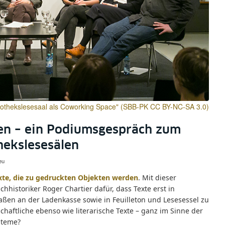
liothekslesesaal als Coworking Space" (SBB-PK CC BY-NC-SA 3.0)
nen – ein Podiumsgespräch zum
hekslesesälen
eu
exte, die zu gedruckten Objekten werden
. Mit dieser
chhistoriker Roger Chartier dafür, dass Texte erst in
en an der Ladenkasse sowie in Feuilleton und Lesesessel zu
aftliche ebenso wie literarische Texte – ganz im Sinne der
steme?