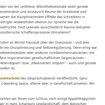
en von der Leitthese, Bibliothekslesesäle seien gerade
 Konzentration und Austausch Räume der Kreativität und
amen die disziplinierenden Effekte des Schreibens in
 übrigen Anwesenden ebenso zur Sprache wie die
sefrüchte. Sind Lesesäle ausschließlich Räume textueller
ünstlerische Schaffensprozesse stimulieren?
nuten an Michel Foucault über der Diskussion – und dies
e von Disziplinierung und Selbstregulierung. Denn einig war
iothekslesesälen oder anderen nichtkommerzialisierten, mit
fern inspirierenden gesellschaftlichen Gegenräumen –
eterotopien“ bzw. „lokalisierten Utopien“ – auch und gerade
ieden ist.
eomitschnitt
des Gesprächsabends veröffentlicht. Ganz
m Coworking Space, alleine oder in Gesellschaft ansehen: Wir
chten wir Ihnen zum Schluss noch einige Ap­pe­tit­häp­pchen
ie wir in Hans Scharouns Leselandschaft, dem ikonischen