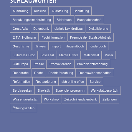
SCHLAGWÖRTER
Ausbildung
Ausleihe
Ausstellung
Benutzung
Benutzungseinschränkung
Bilderbuch
Buchpatenschaft
CrossAsia
Datenbank
digitale Lektüretipps
Digitalisierung
E.T.A. Hoffmann
Fachinformation
Freunde der Staatsbibliothek
Geschichte
Hinweis
Import
Jugendbuch
Kinderbuch
Kulturelles Erbe
Lesesaal
Martin Luther
Materialität
Musik
Osteuropa
Presse
Promovierende
Provenienzforschung
Recherche
Recht
Rechtsforschung
Rechtswissenschaften
Reformation
Restaurierung
sbb online offen
Service
Servicezeiten
Slawistik
Stipendienprogramm
Werkstattgespräch
Wissenswerkstatt
Workshop
Zeitschriftendatenbank
Zeitungen
Öffnungszeiten