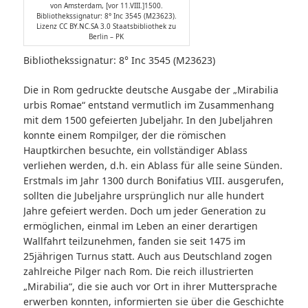
von Amsterdam, [vor 11.VIII.]1500.
Bibliothekssignatur: 8° Inc 3545 (M23623).
Lizenz CC BY.NC.SA 3.0 Staatsbibliothek zu
Berlin – PK
Bibliothekssignatur: 8° Inc 3545 (M23623)
Die in Rom gedruckte deutsche Ausgabe der „Mirabilia
urbis Romae“ entstand vermutlich im Zusammenhang
mit dem 1500 gefeierten Jubeljahr. In den Jubeljahren
konnte einem Rompilger, der die römischen
Hauptkirchen besuchte, ein vollständiger Ablass
verliehen werden, d.h. ein Ablass für alle seine Sünden.
Erstmals im Jahr 1300 durch Bonifatius VIII. ausgerufen,
sollten die Jubeljahre ursprünglich nur alle hundert
Jahre gefeiert werden. Doch um jeder Generation zu
ermöglichen, einmal im Leben an einer derartigen
Wallfahrt teilzunehmen, fanden sie seit 1475 im
25jährigen Turnus statt. Auch aus Deutschland zogen
zahlreiche Pilger nach Rom. Die reich illustrierten
„Mirabilia“, die sie auch vor Ort in ihrer Muttersprache
erwerben konnten, informierten sie über die Geschichte