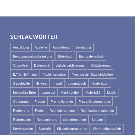
SCHLAGWÖRTER
Ausbildung
Ausleihe
Ausstellung
Benutzung
Benutzungseinschränkung
Bilderbuch
Buchpatenschaft
CrossAsia
Datenbank
digitale Lektüretipps
Digitalisierung
E.T.A. Hoffmann
Fachinformation
Freunde der Staatsbibliothek
Geschichte
Hinweis
Import
Jugendbuch
Kinderbuch
Kulturelles Erbe
Lesesaal
Martin Luther
Materialität
Musik
Osteuropa
Presse
Promovierende
Provenienzforschung
Recherche
Recht
Rechtsforschung
Rechtswissenschaften
Reformation
Restaurierung
sbb online offen
Service
Servicezeiten
Slawistik
Stipendienprogramm
Werkstattgespräch