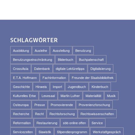
SCHLAGWÖRTER
Ausbildung
Ausleihe
Ausstellung
Benutzung
Benutzungseinschränkung
Bilderbuch
Buchpatenschaft
CrossAsia
Datenbank
digitale Lektüretipps
Digitalisierung
E.T.A. Hoffmann
Fachinformation
Freunde der Staatsbibliothek
Geschichte
Hinweis
Import
Jugendbuch
Kinderbuch
Kulturelles Erbe
Lesesaal
Martin Luther
Materialität
Musik
Osteuropa
Presse
Promovierende
Provenienzforschung
Recherche
Recht
Rechtsforschung
Rechtswissenschaften
Reformation
Restaurierung
sbb online offen
Service
Servicezeiten
Slawistik
Stipendienprogramm
Werkstattgespräch