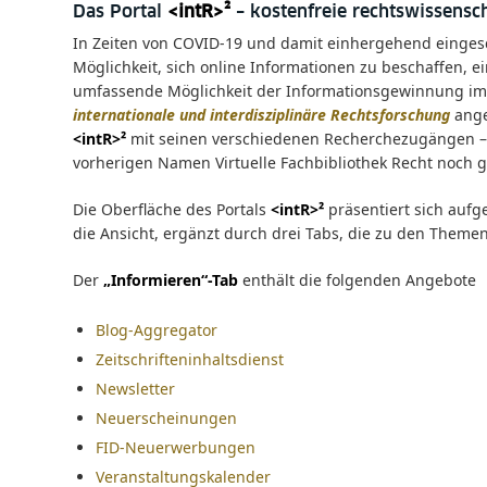
Das Portal
<intR>²
– kostenfreie rechtswissensc
In Zeiten von COVID-19 und damit einhergehend einges
Möglichkeit, sich online Informationen zu beschaffen, 
umfassende Möglichkeit der Informationsgewinnung im
internationale und interdisziplinäre Rechtsforschung
ange
<intR>²
mit seinen verschiedenen Recherchezugängen –
vorherigen Namen Virtuelle Fachbibliothek Recht noch g
Die Oberfläche des Portals
<intR>²
präsentiert sich aufg
die Ansicht, ergänzt durch drei Tabs, die zu den Theme
Der
„Informieren“-Tab
enthält die folgenden Angebote
Blog-Aggregator
Zeitschrifteninhaltsdienst
Newsletter
Neuerscheinungen
FID-Neuerwerbungen
Veranstaltungskalender