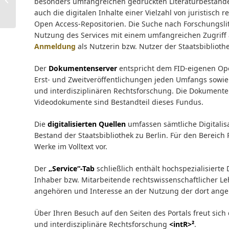
besonders umfangreichen gedruckten Literaturbestände 
sich …
auch die digitalen Inhalte einer Vielzahl von juristisch
Open Access-Repositorien. Die Suche nach Forschungsli
Nutzung des Services mit einem umfangreichen Zugriff 
Anmeldung
als Nutzerin bzw. Nutzer der Staatsbibliothe
Der
Dokumentenserver
entspricht dem FID-eigenen Op
Erst- und Zweitveröffentlichungen jeden Umfangs sowie
und interdisziplinären Rechtsforschung. Die Dokumente
Videodokumente sind Bestandteil dieses Fundus.
Die
digitalisierten Quellen
umfassen sämtliche Digitalis
Bestand der Staatsbibliothek zu Berlin. Für den Bereich 
Werke im Volltext vor.
Der
„Service“-Tab
schließlich enthält hochspezialisiert
Inhaber bzw. Mitarbeitende rechtswissenschaftlicher Leh
angehören und Interesse an der Nutzung der dort ang
Über Ihren Besuch auf den Seiten des Portals freut sich
und interdisziplinäre Rechtsforschung
<intR>²
.