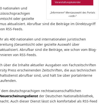
0 nationalen und
„Informieren“-Menüauswahl des Portals
anzösischsprachigen
<intR>²
mtsicht oder gezielte
s aktualisiert. Abrufbar sind die Beiträge im Direktzugriff
von RSS-Feeds.
hr als 400 nationalen und internationalen juristischen
bereitung (Gesamtsicht oder gezielte Auswahl über
ktualisiert. Abrufbar sind die Beiträge, wie schon vom Blog-
onnieren von RSS-Feeds.
ch über die Inhalte aktueller Ausgaben von Fachzeitschriften
sity Press erscheinenden Zeitschriften, die aus technischen
altsdienst abrufbar sind, und hält Sie über portalinterne
Laufenden.
 dem deutschsprachigen rechtswissenschaftlichen
Neuerscheinungsdienst
der Deutschen Nationalbibliothek,
cht. Auch dieser Dienst lässt sich komfortabel als RSS-Feed