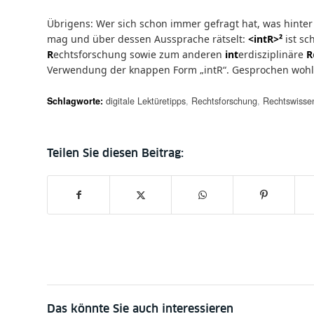
Übrigens: Wer sich schon immer gefragt hat, was hinte
mag und über dessen Aussprache rätselt:
<intR>²
ist sc
R
echtsforschung sowie zum anderen
int
erdisziplinäre
R
Verwendung der knappen Form „intR“. Gesprochen woh
Schlagworte:
digitale Lektüretipps
,
Rechtsforschung
,
Rechtswisse
Das könnte Sie auch interessieren