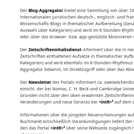
Der
Blog-Aggregator
bietet eine Sammlung von über 10
internationalen juristischen deutsch-, englisch- und fr
Wissenschafts-Blogs in thematischer Aufbereitung (Gesa
Auswahl über Kategorien) und wird im 6-Stunden-Rhythmu
oder über das browser- bzw. app-gestützte Abonnieren 
Der
Zeitschrifteninhaltsdiens
t
informiert über die in me
Zeitschriften enthaltenen Aufsätze in thematischer Auf
Kategorien) und wird ebenfalls im 6-Stunden-Rhythmus a
Aggregator bekannt, im Direktzugriff oder über das Ab
Der
Newsletter
des Portals informiert ca. zweiwöchentli
einschl. der bei Nomos, C. H. Beck und Cambridge Univer
Gründen nicht über den oben erwähnten Zeitschrifteninh
Veränderungen und neue Services bei
<intR>²
auf dem 
Informationen über die jüngsten Neuerscheinungen auf
Buchmarkt einschließlich Vorankündigungen liefert der
den das Portal
<intR>²
über seine Webseite zugänglich ma