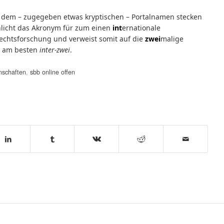
r dem – zugegeben etwas kryptischen – Portalnamen stecken
hlicht das Akronym für zum einen
int
ernationale
echtsforschung und verweist somit auf die
zwei
malige
l am besten
inter-zwei
.
nschaften
,
sbb online offen