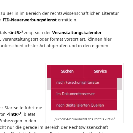
 Berlin im Bereich der rechtswissenschaftlichen Literatur
en
FID-Neuerwerbungsdienst
ermitteln.
tals
<intR>²
zeigt sich der
Veranstaltungskalender
eranstaltungsort oder format vorsortiert, können hier
nterschiedlichster Art abgerufen und in den eigenen
 Startseite führt die
 von
<intR>²
, bietet
„Suchen“-Menüauswahl des Portals <intR>²
 Einbezogen in den
icht nur die gerade im Bereich der Rechtswissenschaft