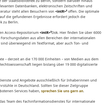
der Staatsbibliothek zu Berlin, sondern darüber hinaus
 relevanten Datenbanken, elektronischen Zeitschriften und
teratur steht allen Besuchern von
<intR>²
offen. Die optimale
auf die gefundenen Ergebnisse erfordert jedoch die
k zu Berlin.
en Access-Repositorium
<intR>²
Dok. Hier finden Sie über 6000
 Forschungsdaten aus allen Bereichen der internationalen
 sind überwiegend im Textformat, aber auch Ton- und
ate – derzeit an die 170 000 Einheiten – von Medien aus dem
Rechtswissenschaft liegen bislang über 19 000 digitalisierte
e Dienste und Angebote ausschließlich für Inhaberinnen und
rstühle in Deutschland. Sollten Sie dieser Zielgruppe
ebotenen Services haben,
sprechen Sie uns gern an
.
 das Team des Fachinformationsdienstes für internationale