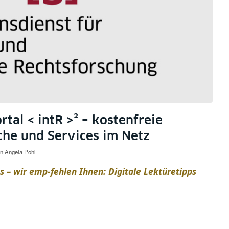
rtal < intR >² – kostenfreie
che und Services im Netz
on
Angela Pohl
ns – wir emp-fehlen Ihnen: Digitale Lektüretipps