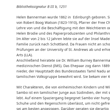
Bibliothekssignatur B III b, 1251
Helen Bannerman wurde 1862 in Edinburgh geboren. Sie 
von Robert Boog Watson (1823-1910), Pfarrer der Free C
Lehre von und die Beschäftigung mit den Weichtieren od
Helen Brodie und des Papierproduzenten und Philanth
Im Alter von 2 bis 12 Jahren lebte sie auf der Insel Made
Familie zurück nach Schottland. Da Frauen nicht an scho
Prüfungen an der University of St. Andrews ab und erhie
Arts (LLA).
Anschließend heiratete sie Dr. William Burney Bannerm
medizinischen Dienst (IMS). Das Ehepaar zog dann 1889 
nieder, der Hauptstadt des Bundesstaates Tamil Nadu an
tamilischen Volksgruppe bewohnt wird. Sie bekam vier Kin
Mit Charakteren, die von einheimischen Kindern und Wild
Sambo ist ein tamilischer Junge aus Südindien, der mit
lebt. Auf einem Spaziergang begegnet Sambo vier hungr
Schuhe und den Regenschirm überlässt, um nicht gefress
sei am besten angezogen. Darüber geraten sie derartig i