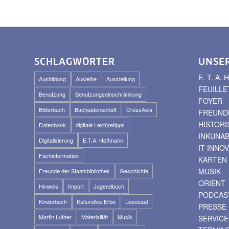
SCHLAGWÖRTER
UNSE
E. T. A
Ausbildung
Ausleihe
Ausstellung
FEUILLE
Benutzung
Benutzungseinschränkung
FOYER
Bilderbuch
Buchpatenschaft
CrossAsia
FREUNDE
HISTOR
Datenbank
digitale Lektüretipps
INKUNA
Digitalisierung
E.T.A. Hoffmann
IT-INNO
Fachinformation
KARTEN
MUSIK
Freunde der Staatsbibliothek
Geschichte
ORIENT
Hinweis
Import
Jugendbuch
PODCAS
Kinderbuch
Kulturelles Erbe
Lesesaal
PRESSE
Martin Luther
Materialität
Musik
SERVICE