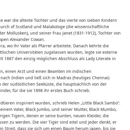
war die älteste Tochter und das vierte von sieben Kindern
hurch of Scotland und Malakologe (die wissenschaftliche
er Mollusken), und seiner Frau Janet (1831-1912), Tochter von
ropen Alexander Cowan.
ira, wo ihr Vater als Pfarrer arbeitete. Danach kehrte die
ttischen Universitäten zugelassen wurden, legte sie externe
lt 1887 den einzig möglichen Abschluss als Lady Literate in
an, einen Arzt und einen Beamten im indischen
nach Indien und ließ sich in Madras (heutiges Chennai)
 der südöstlichen Seeküste, die hauptsächlich von der
der, für die sie 1898 ihr erstes Buch schrieb.
tieren inspiriert wurden, schrieb Helen „Little Black Sambo“.
 seinem Vater, Black Jumbo, und seiner Mutter, Black Mumbo,
igen Tigern, denen er seine bunten, neuen Kleider, die
en zu werden. Die vier Tiger sind eitel und jeder denkt, er
n Streit, dass sie sich um einen Baum herum jagen, bis sie