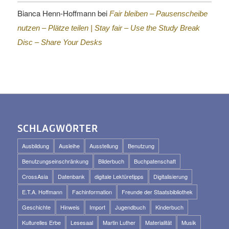
Bianca Henn-Hoffmann
bei
Fair bleiben – Pausenscheibe
nutzen – Plätze teilen |
Stay fair – Use the Study Break
Disc – Share Your Desks
SCHLAGWÖRTER
Ausbildung
Ausleihe
Ausstellung
Benutzung
Benutzungseinschränkung
Bilderbuch
Buchpatenschaft
CrossAsia
Datenbank
digitale Lektüretipps
Digitalisierung
E.T.A. Hoffmann
Fachinformation
Freunde der Staatsbibliothek
Geschichte
Hinweis
Import
Jugendbuch
Kinderbuch
Kulturelles Erbe
Lesesaal
Martin Luther
Materialität
Musik