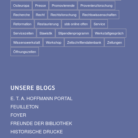
Osteuropa
Presse
Promovierende
Provenienzforschung
Recherche
Recht
Rechtsforschung
Rechtswissenschaften
Reformation
Restaurierung
sbb online offen
Service
Servicezeiten
Slawistik
Stipendienprogramm
Werkstattgespräch
Wissenswerkstatt
Workshop
Zeitschriftendatenbank
Zeitungen
Öffnungszeiten
UNSERE BLOGS
E. T. A. HOFFMANN PORTAL
FEUILLETON
FOYER
FREUNDE DER BIBLIOTHEK
HISTORISCHE DRUCKE