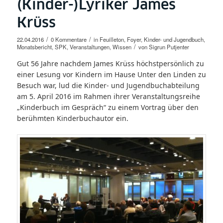
(Kinder-)Lyriker James
Krüss
/
/
22.04.2016
0 Kommentare
in
Feuilleton
,
Foyer
,
Kinder- und Jugendbuch
,
/
Monatsbericht
,
SPK
,
Veranstaltungen
,
Wissen
von
Sigrun Putjenter
Gut 56 Jahre nachdem James Krüss höchstpersönlich zu
einer Lesung vor Kindern im Hause Unter den Linden zu
Besuch war, lud die Kinder- und Jugendbuchabteilung
am 5. April 2016 im Rahmen ihrer Veranstaltungsreihe
„Kinderbuch im Gespräch“ zu einem Vortrag über den
berühmten Kinderbuchautor ein.