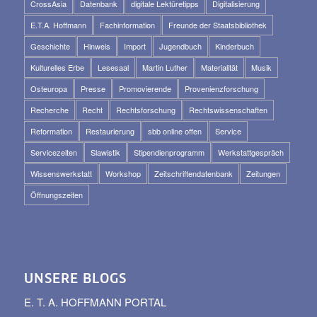
CrossAsia
Datenbank
digitale Lektüretipps
Digitalisierung
E.T.A. Hoffmann
Fachinformation
Freunde der Staatsbibliothek
Geschichte
Hinweis
Import
Jugendbuch
Kinderbuch
Kulturelles Erbe
Lesesaal
Martin Luther
Materialität
Musik
Osteuropa
Presse
Promovierende
Provenienzforschung
Recherche
Recht
Rechtsforschung
Rechtswissenschaften
Reformation
Restaurierung
sbb online offen
Service
Servicezeiten
Slawistik
Stipendienprogramm
Werkstattgespräch
Wissenswerkstatt
Workshop
Zeitschriftendatenbank
Zeitungen
Öffnungszeiten
UNSERE BLOGS
E. T. A. HOFFMANN PORTAL