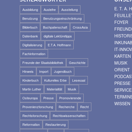
E. T. A
Ausbildung
Ausleihe
Ausstellung
FEUILLE
Benutzung
Benutzungseinschränkung
FOYER
Bilderbuch
Buchpatenschaft
CrossAsia
FREUNDE
HISTOR
Datenbank
digitale Lektüretipps
INKUNA
Digitalisierung
E.T.A. Hoffmann
IT-INNO
Fachinformation
KARTEN
MUSIK
Freunde der Staatsbibliothek
Geschichte
ORIENT
Hinweis
Import
Jugendbuch
PODCAS
Kinderbuch
Kulturelles Erbe
Lesesaal
PRESSE
Martin Luther
Materialität
Musik
SERVICE
TERMIN
Osteuropa
Presse
Promovierende
WISSEN
Provenienzforschung
Recherche
Recht
Rechtsforschung
Rechtswissenschaften
Reformation
Restaurierung