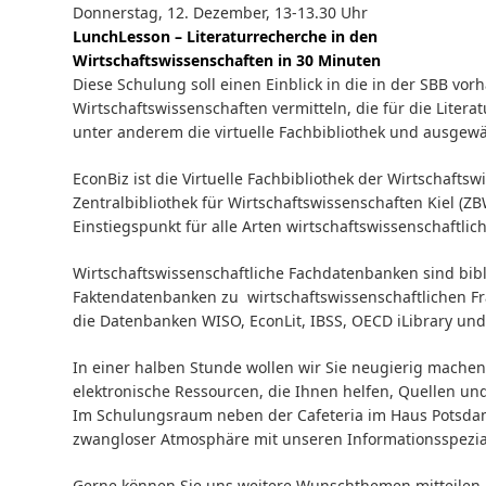
Donnerstag, 12. Dezember, 13-13.30 Uhr
LunchLesson – Literaturrecherche in den
Wirtschaftswissenschaften in 30 Minuten
Diese Schulung soll einen Einblick in die in der SBB v
Wirtschaftswissenschaften vermitteln, die für die Liter
unter anderem die virtuelle Fachbibliothek und ausgewä
EconBiz ist die Virtuelle Fachbibliothek der Wirtschaft
Zentralbibliothek für Wirtschaftswissenschaften Kiel (ZB
Einstiegspunkt für alle Arten wirtschaftswissenschaftlic
Wirtschaftswissenschaftliche Fachdatenbanken sind bib
Faktendatenbanken zu wirtschaftswissenschaftlichen Fr
die Datenbanken WISO, EconLit, IBSS, OECD iLibrary und
In einer halben Stunde wollen wir Sie neugierig machen
elektronische Ressourcen, die Ihnen helfen, Quellen und
Im Schulungsraum neben der Cafeteria im Haus Potsdam
zwangloser Atmosphäre mit unseren Informationsspezia
Gerne können Sie uns weitere Wunschthemen mitteilen 