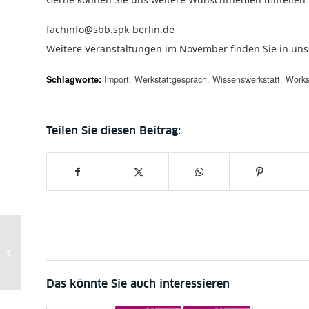
fachinfo@sbb.spk-berlin.de
Weitere Veranstaltungen im November finden Sie in un
Schlagworte:
Import
,
Werkstattgespräch
,
Wissenswerkstatt
,
Work
19. November 2013: Vom
Lektürespeicher zur Schreibfabrik.
Die Exzerpierkunst...
Das könnte Sie auch interessieren