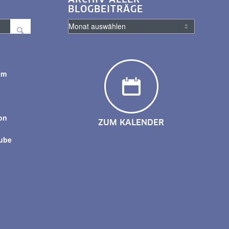
BLOGBEITRÄGE
am
y
on
ZUM KALENDER
tube