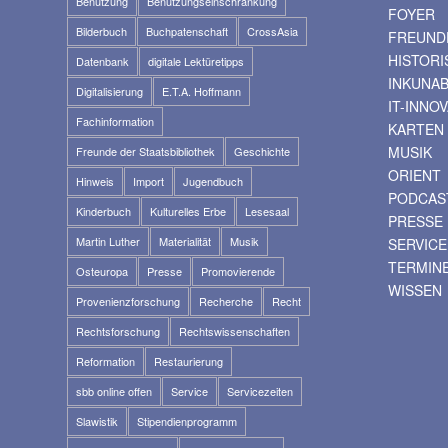
Benutzung
Benutzungseinschränkung
FOYER
Bilderbuch
Buchpatenschaft
CrossAsia
FREUNDE
HISTOR
Datenbank
digitale Lektüretipps
INKUNA
Digitalisierung
E.T.A. Hoffmann
IT-INNO
Fachinformation
KARTEN
MUSIK
Freunde der Staatsbibliothek
Geschichte
ORIENT
Hinweis
Import
Jugendbuch
PODCAS
Kinderbuch
Kulturelles Erbe
Lesesaal
PRESSE
Martin Luther
Materialität
Musik
SERVICE
TERMIN
Osteuropa
Presse
Promovierende
WISSEN
Provenienzforschung
Recherche
Recht
Rechtsforschung
Rechtswissenschaften
Reformation
Restaurierung
sbb online offen
Service
Servicezeiten
Slawistik
Stipendienprogramm