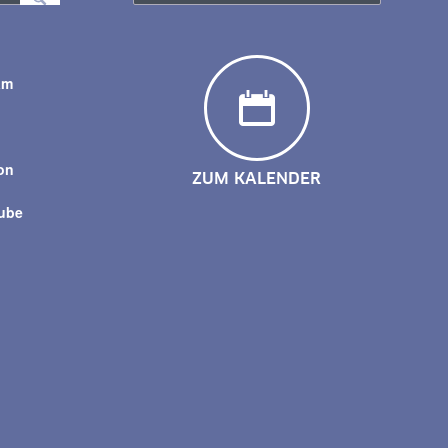
am
y
on
ZUM KALENDER
tube