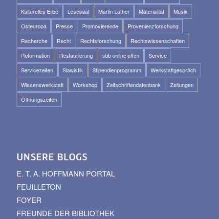
Kulturelles Erbe
Lesesaal
Martin Luther
Materialität
Musik
Osteuropa
Presse
Promovierende
Provenienzforschung
Recherche
Recht
Rechtsforschung
Rechtswissenschaften
Reformation
Restaurierung
sbb online offen
Service
Servicezeiten
Slawistik
Stipendienprogramm
Werkstattgespräch
Wissenswerkstatt
Workshop
Zeitschriftendatenbank
Zeitungen
Öffnungszeiten
UNSERE BLOGS
E. T. A. HOFFMANN PORTAL
FEUILLETON
FOYER
FREUNDE DER BIBLIOTHEK