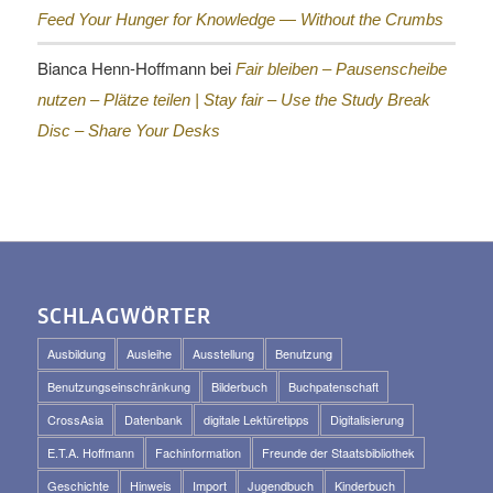
Feed Your Hunger for Knowledge — Without the Crumbs
Bianca Henn-Hoffmann
bei
Fair bleiben – Pausenscheibe
nutzen – Plätze teilen |
Stay fair – Use the Study Break
Disc – Share Your Desks
SCHLAGWÖRTER
Ausbildung
Ausleihe
Ausstellung
Benutzung
Benutzungseinschränkung
Bilderbuch
Buchpatenschaft
CrossAsia
Datenbank
digitale Lektüretipps
Digitalisierung
E.T.A. Hoffmann
Fachinformation
Freunde der Staatsbibliothek
Geschichte
Hinweis
Import
Jugendbuch
Kinderbuch