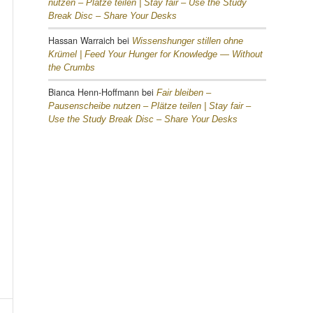
nutzen – Plätze teilen |
Stay fair – Use the Study
Break Disc – Share Your Desks
Hassan Warraich
bei
Wissenshunger stillen ohne
Krümel |
Feed Your Hunger for Knowledge — Without
the Crumbs
Bianca Henn-Hoffmann
bei
Fair bleiben –
Pausenscheibe nutzen – Plätze teilen |
Stay fair –
Use the Study Break Disc – Share Your Desks