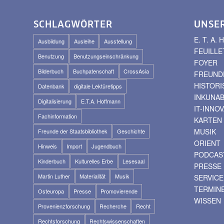
SCHLAGWÖRTER
UNSE
E. T. A
Ausbildung
Ausleihe
Ausstellung
FEUILLE
Benutzung
Benutzungseinschränkung
FOYER
Bilderbuch
Buchpatenschaft
CrossAsia
FREUNDE
HISTOR
Datenbank
digitale Lektüretipps
INKUNA
Digitalisierung
E.T.A. Hoffmann
IT-INNO
Fachinformation
KARTEN
MUSIK
Freunde der Staatsbibliothek
Geschichte
ORIENT
Hinweis
Import
Jugendbuch
PODCAS
Kinderbuch
Kulturelles Erbe
Lesesaal
PRESSE
Martin Luther
Materialität
Musik
SERVICE
TERMIN
Osteuropa
Presse
Promovierende
WISSEN
Provenienzforschung
Recherche
Recht
Rechtsforschung
Rechtswissenschaften