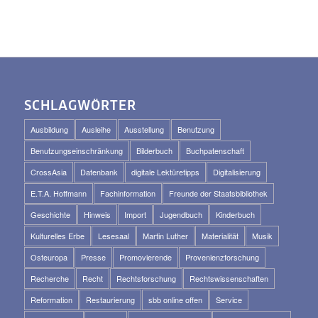
SCHLAGWÖRTER
Ausbildung
Ausleihe
Ausstellung
Benutzung
Benutzungseinschränkung
Bilderbuch
Buchpatenschaft
CrossAsia
Datenbank
digitale Lektüretipps
Digitalisierung
E.T.A. Hoffmann
Fachinformation
Freunde der Staatsbibliothek
Geschichte
Hinweis
Import
Jugendbuch
Kinderbuch
Kulturelles Erbe
Lesesaal
Martin Luther
Materialität
Musik
Osteuropa
Presse
Promovierende
Provenienzforschung
Recherche
Recht
Rechtsforschung
Rechtswissenschaften
Reformation
Restaurierung
sbb online offen
Service