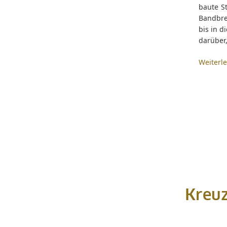
baute S
Bandbre
bis in 
darüber,
Weiterl
Kreuz