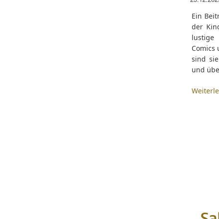
Ein Beit
der Kin
lustig
Comics u
sind si
und übe
Weiterl