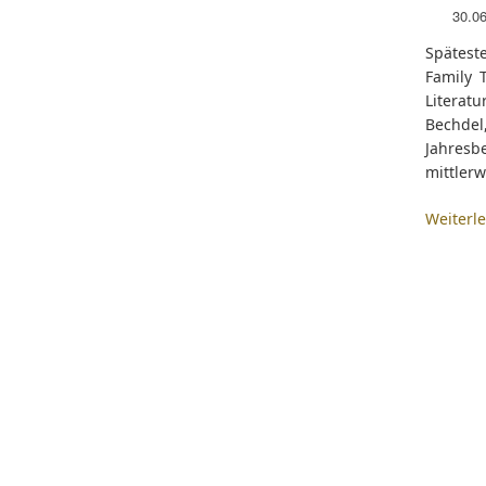
30.0
Spätest
Family 
Literat
Bechde
Jahresb
mittlerw
Weiterl