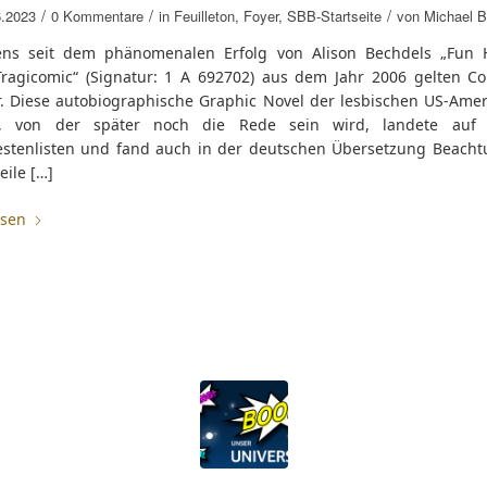
/
/
/
6.2023
0 Kommentare
in
Feuilleton
,
Foyer
,
SBB-Startseite
von
Michael B
ens seit dem phänomenalen Erfolg von Alison Bechdels „Fun
Tragicomic“ (Signatur: 1 A 692702) aus dem Jahr 2006 gelten Co
ur. Diese autobiographische Graphic Novel der lesbischen US-Amer
l, von der später noch die Rede sein wird, landete auf e
estenlisten und fand auch in der deutschen Übersetzung Beacht
eile […]
esen