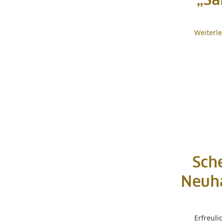
„Sa
Weiterl
Sch
Neuha
Erfreul