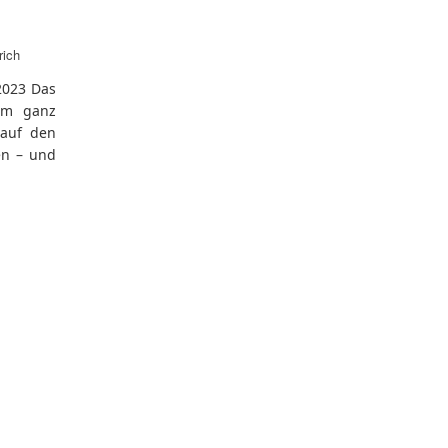
rich
2023 Das
em ganz
auf den
en – und