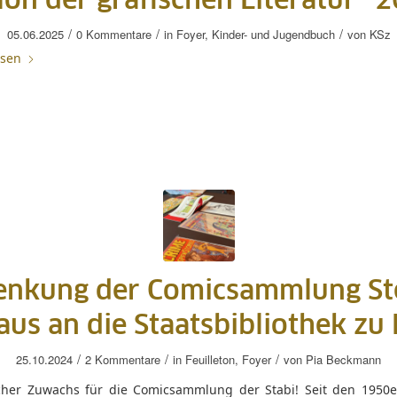
lon der grafischen Literatur“ 
/
/
/
05.06.2025
0 Kommentare
in
Foyer
,
Kinder- und Jugendbuch
von
KSz
esen
enkung der Comicsammlung St
us an die Staatsbibliothek zu 
/
/
/
25.10.2024
2 Kommentare
in
Feuilleton
,
Foyer
von
Pia Beckmann
icher Zuwachs für die Comicsammlung der Stabi! Seit den 1950e