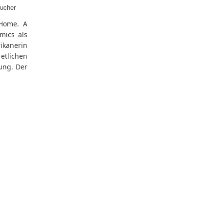
ucher
 Home. A
mics als
ikanerin
tlichen
ung. Der