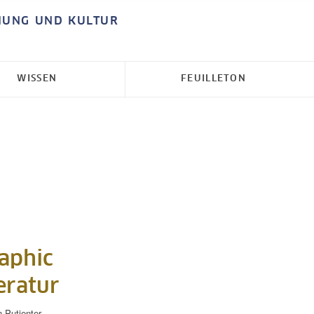
HUNG UND KULTUR
WISSEN
FEUILLETON
aphic
eratur
n Putjenter