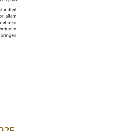
tandteil
or allem
rnehmen
or:innen
ubringen