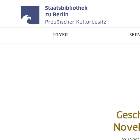
FOYER
SER
Gesc
Novel
23.12.202