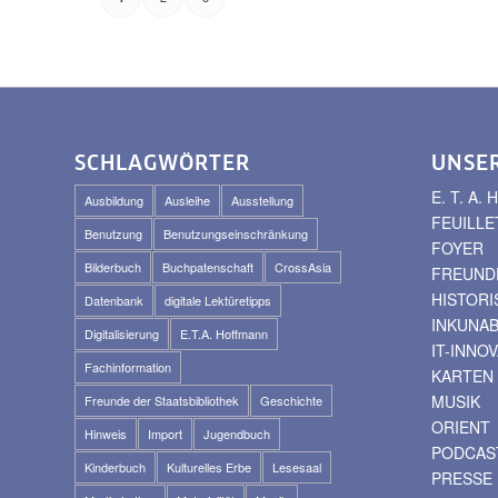
SCHLAGWÖRTER
UNSE
E. T. A
Ausbildung
Ausleihe
Ausstellung
FEUILLE
Benutzung
Benutzungseinschränkung
FOYER
Bilderbuch
Buchpatenschaft
CrossAsia
FREUNDE
HISTOR
Datenbank
digitale Lektüretipps
INKUNA
Digitalisierung
E.T.A. Hoffmann
IT-INNO
Fachinformation
KARTEN
MUSIK
Freunde der Staatsbibliothek
Geschichte
ORIENT
Hinweis
Import
Jugendbuch
PODCAS
Kinderbuch
Kulturelles Erbe
Lesesaal
PRESSE