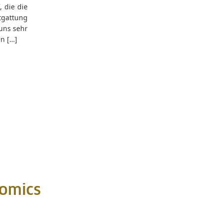
 die die
tgattung
uns sehr
en […]
Comics