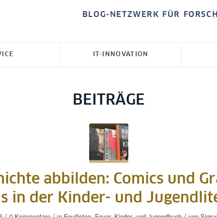
BLOG-NETZWERK FÜR FORSC
VICE
IT-INNOVATION
BEITRÄGE
hichte abbilden: Comics und Gr
s in der Kinder- und Jugendlit
/
/
/
5
0 Kommentare
in
Feuilleton
,
Foyer
,
Kinder- und Jugendbuch
von
Sigru