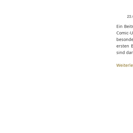
23.
Ein Bei
Comic-
besond
ersten 
sind da
Weiterl