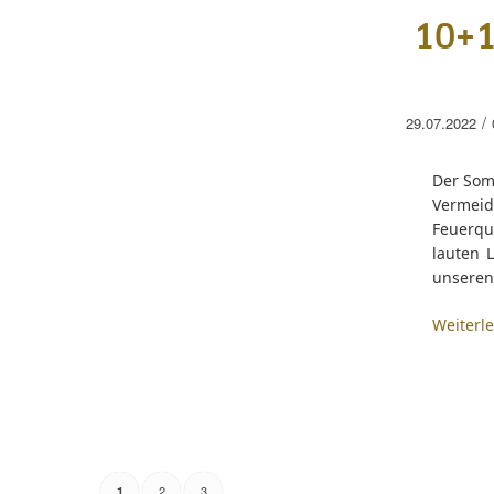
10+1
/
29.07.2022
Der Somm
Vermeid
Feuerqu
lauten 
unseren 
Weiterl
2
3
1