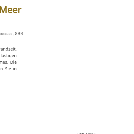
 Meer
esesaal
,
SBB-
randzeit.
lästigen
mes. Die
n Sie in
Seite 1 von 3