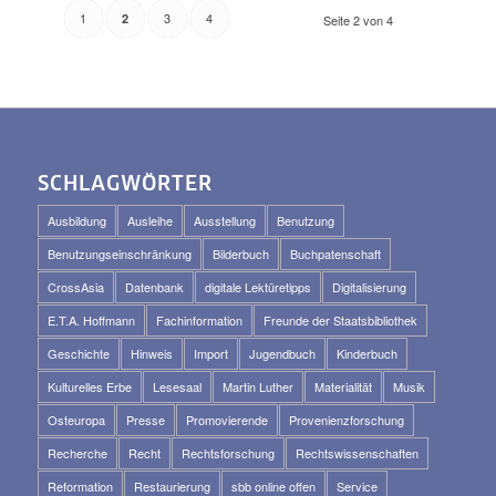
1
3
4
2
Seite 2 von 4
SCHLAGWÖRTER
Ausbildung
Ausleihe
Ausstellung
Benutzung
Benutzungseinschränkung
Bilderbuch
Buchpatenschaft
CrossAsia
Datenbank
digitale Lektüretipps
Digitalisierung
E.T.A. Hoffmann
Fachinformation
Freunde der Staatsbibliothek
Geschichte
Hinweis
Import
Jugendbuch
Kinderbuch
Kulturelles Erbe
Lesesaal
Martin Luther
Materialität
Musik
Osteuropa
Presse
Promovierende
Provenienzforschung
Recherche
Recht
Rechtsforschung
Rechtswissenschaften
Reformation
Restaurierung
sbb online offen
Service