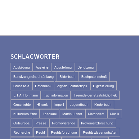
SCHLAGWÖRTER
Ausbildung
Ausleihe
Ausstellung
Benutzung
Benutzungseinschränkung
Bilderbuch
Buchpatenschaft
CrossAsia
Datenbank
digitale Lektüretipps
Digitalisierung
E.T.A. Hoffmann
Fachinformation
Freunde der Staatsbibliothek
Geschichte
Hinweis
Import
Jugendbuch
Kinderbuch
Kulturelles Erbe
Lesesaal
Martin Luther
Materialität
Musik
Osteuropa
Presse
Promovierende
Provenienzforschung
Recherche
Recht
Rechtsforschung
Rechtswissenschaften