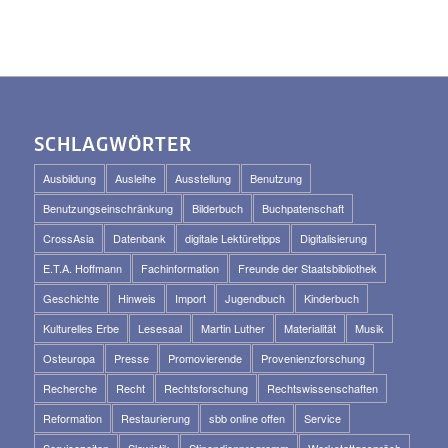
SCHLAGWÖRTER
Ausbildung
Ausleihe
Ausstellung
Benutzung
Benutzungseinschränkung
Bilderbuch
Buchpatenschaft
CrossAsia
Datenbank
digitale Lektüretipps
Digitalisierung
E.T.A. Hoffmann
Fachinformation
Freunde der Staatsbibliothek
Geschichte
Hinweis
Import
Jugendbuch
Kinderbuch
Kulturelles Erbe
Lesesaal
Martin Luther
Materialität
Musik
Osteuropa
Presse
Promovierende
Provenienzforschung
Recherche
Recht
Rechtsforschung
Rechtswissenschaften
Reformation
Restaurierung
sbb online offen
Service