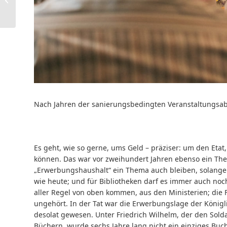
einsehbar
Nach Jahren der sanierungsbedingten Veranstaltungsab
Es geht, wie so gerne, ums Geld – präziser: um den Etat
können. Das war vor zweihundert Jahren ebenso ein Th
„Erwerbungshaushalt“ ein Thema auch bleiben, solange 
wie heute; und für Bibliotheken darf es immer auch noc
aller Regel von oben kommen, aus den Ministerien; die 
ungehört. In der Tat war die Erwerbungslage der Königl
desolat gewesen. Unter Friedrich Wilhelm, der den Sol
Büchern, wurde sechs Jahre lang nicht ein einziges Buc