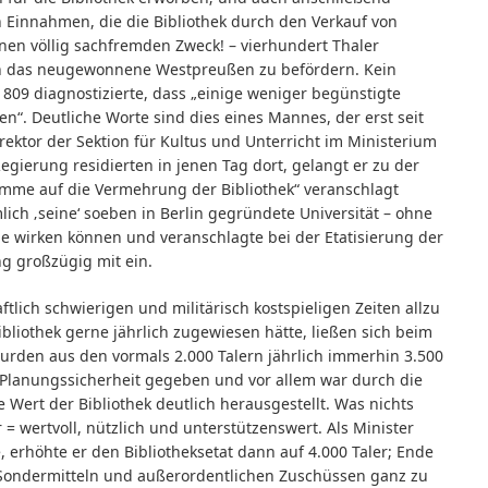
Einnahmen, die die Bibliothek durch den Verkauf von
einen völlig sachfremden Zweck! – vierhundert Thaler
t in das neugewonnene Westpreußen zu befördern. Kein
09 diagnostizierte, dass „einige weniger begünstigte
ieten“. Deutliche Worte sind dies eines Mannes, der erst seit
irektor der Sektion für Kultus und Unterricht im Ministerium
gierung residierten in jenen Tag dort, gelangt er zu der
Summe auf die Vermehrung der Bibliothek“ veranschlagt
ich ‚seine‘ soeben in Berlin gegründete Universität – ohne
de wirken können und veranschlagte bei der Etatisierung der
g großzügig mit ein.
tlich schwierigen und militärisch kostspieligen Zeiten allzu
ibliothek gerne jährlich zugewiesen hätte, ließen sich beim
urden aus den vormals 2.000 Talern jährlich immerhin 3.500
 Planungssicherheit gegeben und vor allem war durch die
 Wert der Bibliothek deutlich herausgestellt. Was nichts
 = wertvoll, nützlich und unterstützenswert. Als Minister
 erhöhte er den Bibliotheksetat dann auf 4.000 Taler; Ende
on Sondermitteln und außerordentlichen Zuschüssen ganz zu