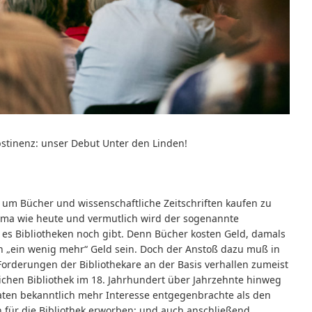
stinenz: unser Debut Unter den Linden!
, um Bücher und wissenschaftliche Zeitschriften kaufen zu
ema wie heute und vermutlich wird der sogenannte
es Bibliotheken noch gibt. Denn Bücher kosten Geld, damals
h „ein wenig mehr“ Geld sein. Doch der Anstoß dazu muß in
Forderungen der Bibliothekare an der Basis verhallen zumeist
ichen Bibliothek im 18. Jahrhundert über Jahrzehnte hinweg
daten bekanntlich mehr Interesse entgegenbrachte als den
h für die Bibliothek erworben; und auch anschließend