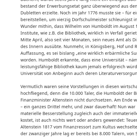
bestand der Erwerbungsetat ganz überwiegend aus den 
Dubletten erzielte. Noch im Jahr 1776 musste sie – für 
bereitstellen, um vierzig Dorfschulmeister schleunigs
Wunder mithin, dass Wilhelm von Humboldt im August 18
Institute, wie z.B. die Bibliothek, wirklich in Verfall ger
Mitte April, also seit vier Monaten, sein neues Amt als D
des Innern ausübte. Nunmehr, in Königsberg, Hof und Re
Auffassung, es sei bislang „eine wirklich erbärmliche 
worden. Humboldt erkannte, dass eine Universität – näml
leistungsfähige Bibliothek kaum jemals erfolgreich wür
Universität von Anbeginn auch deren Literaturversorgun
Vermutlich waren seine Vorstellungen in diesen wirtschaf
hochfliegend, denn die 10.000 Taler, die Humboldt der B
Finanzminister Altenstein nicht durchsetzen. Am Ende w
– ein ganzes Drittel mehr, und zwar dauerhaft! Nun war
materielle Besserstellung zugleich auch der immaterielle
kostet, ist auch nichts wert oder anders gewendet: Teuer
Altenstein 1817 vom Finanzressort zum Kultus wechselte,
der zwanziger Jahre lag er bereits bei 8.000 Talern, v