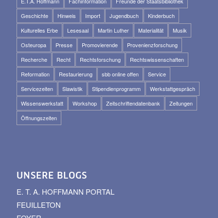
E.T.A. Hoffmann
Fachinformation
Freunde der Staatsbibliothek
Geschichte
Hinweis
Import
Jugendbuch
Kinderbuch
Kulturelles Erbe
Lesesaal
Martin Luther
Materialität
Musik
Osteuropa
Presse
Promovierende
Provenienzforschung
Recherche
Recht
Rechtsforschung
Rechtswissenschaften
Reformation
Restaurierung
sbb online offen
Service
Servicezeiten
Slawistik
Stipendienprogramm
Werkstattgespräch
Wissenswerkstatt
Workshop
Zeitschriftendatenbank
Zeitungen
Öffnungszeiten
UNSERE BLOGS
E. T. A. HOFFMANN PORTAL
FEUILLETON
FOYER