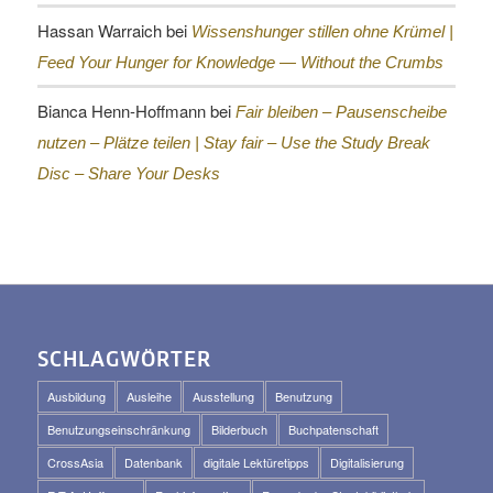
Hassan Warraich
bei
Wissenshunger stillen ohne Krümel |
Feed Your Hunger for Knowledge — Without the Crumbs
Bianca Henn-Hoffmann
bei
Fair bleiben – Pausenscheibe
nutzen – Plätze teilen |
Stay fair – Use the Study Break
Disc – Share Your Desks
SCHLAGWÖRTER
Ausbildung
Ausleihe
Ausstellung
Benutzung
Benutzungseinschränkung
Bilderbuch
Buchpatenschaft
CrossAsia
Datenbank
digitale Lektüretipps
Digitalisierung