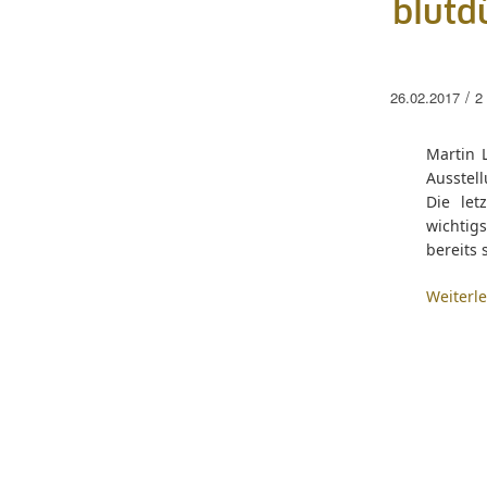
blutd
/
26.02.2017
2
Martin 
Ausstel
Die let
wichtig
bereits
Weiterl