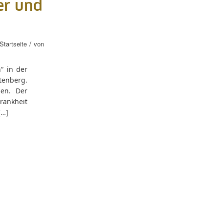
er und
/
tartseite
von
“ in der
tenberg.
ben. Der
rankheit
[…]