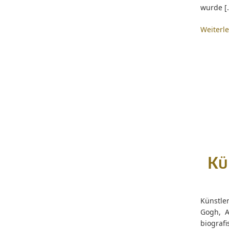
wurde [
Weiterl
Kü
Künstle
Gogh, A
biograf