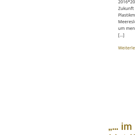
2016*20
Zukunft
Plasti
Meeresl
um mens
[…]
Weiterl
„… im