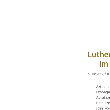
Luthe
im
/
19.02.2017
0
Aktuell
Propag
Abrafax
Comiczei
Idee vo