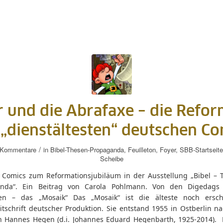
r und die Abrafaxe – die Refor
 „dienstältesten“ deutschen Co
/
 Kommentare
in
Bibel-Thesen-Propaganda
,
Feuilleton
,
Foyer
,
SBB-Startseite
Scheibe
e Comics zum Reformationsjubiläum in der Ausstellung „Bibel – 
anda“. Ein Beitrag von Carola Pohlmann. Von den Digedags
en – das „Mosaik“ Das „Mosaik“ ist die älteste noch ersc
tschrift deutscher Produktion. Sie entstand 1955 in Ostberlin na
n Hannes Hegen (d.i. Johannes Eduard Hegenbarth, 1925-2014). 