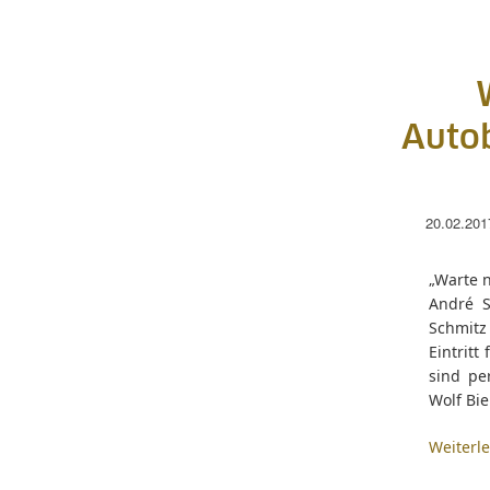
Autob
20.02.201
„Warte 
André S
Schmitz
Eintrit
sind pe
Wolf Bi
Weiterl