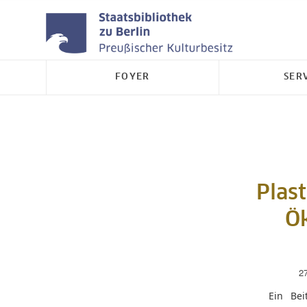
FOYER
SER
Plas
Ö
2
Ein Be