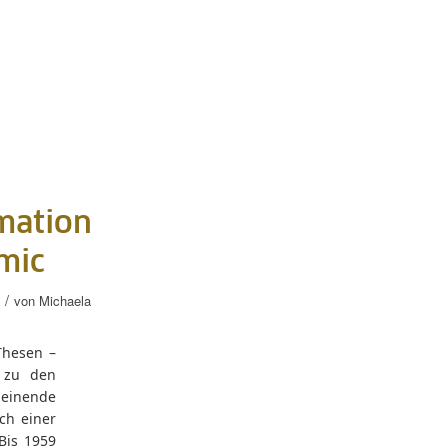
mation
mic
/
von
Michaela
Thesen –
 zu den
heinende
ch einer
Bis 1959