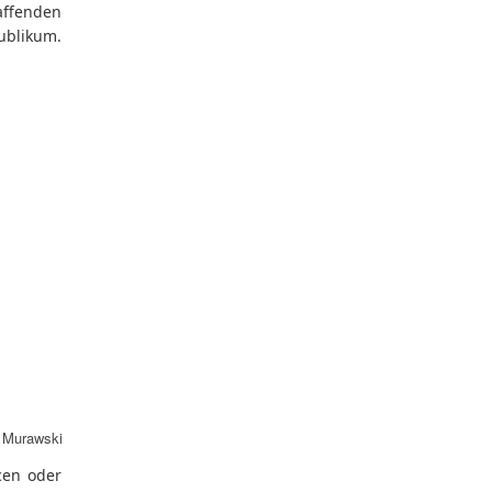
affenden
ublikum.
n Murawski
cen oder