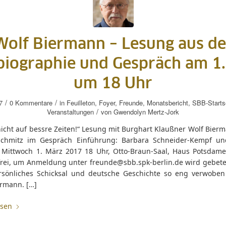
Wolf Biermann – Lesung aus de
iographie und Gespräch am 1
um 18 Uhr
/
/
7
0 Kommentare
in
Feuilleton
,
Foyer
,
Freunde
,
Monatsbericht
,
SBB-Starts
/
Veranstaltungen
von
Gwendolyn Mertz-Jork
nicht auf bessre Zeiten!“ Lesung mit Burghart Klaußner Wolf Bier
chmitz im Gespräch Einführung: Barbara Schneider-Kempf u
 Mittwoch 1. März 2017 18 Uhr, Otto-Braun-Saal, Haus Potsdamer
t frei, um Anmeldung unter freunde@sbb.spk-berlin.de wird gebete
rsönliches Schicksal und deutsche Geschichte so eng verwoben
ermann. […]
esen