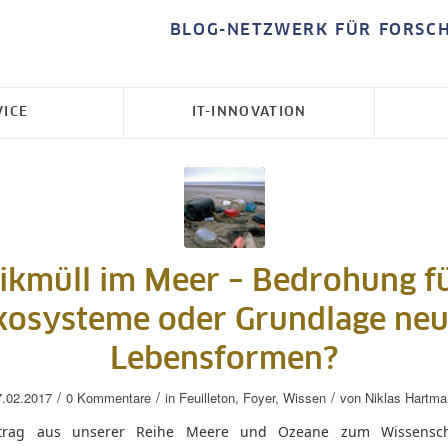
BLOG-NETZWERK FÜR FORSC
VICE
IT-INNOVATION
tikmüll im Meer – Bedrohung fü
kosysteme oder Grundlage neu
Lebensformen?
/
/
/
7.02.2017
0 Kommentare
in
Feuilleton
,
Foyer
,
Wissen
von
Niklas Hartma
itrag aus unserer Reihe Meere und Ozeane zum Wissenscha