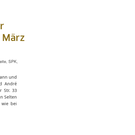
r
. März
eite
,
SPK
,
mann und
nd André
 Str. 33
n Selten
 wie bei