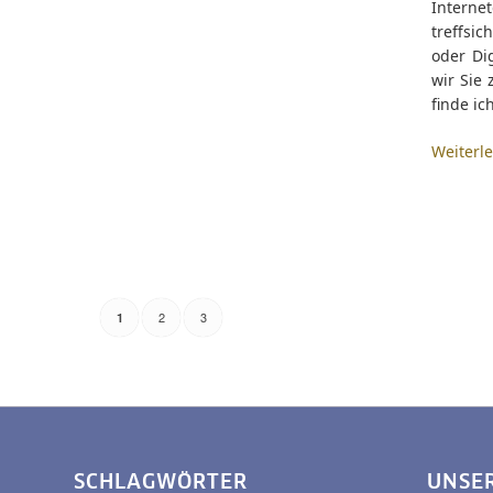
Interne
treffsi
oder Di
wir Sie
finde ic
Weiterl
2
3
1
SCHLAGWÖRTER
UNSE