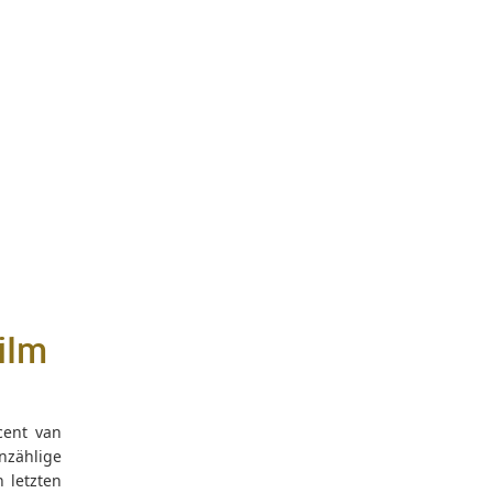
ilm
cent van
nzählige
 letzten