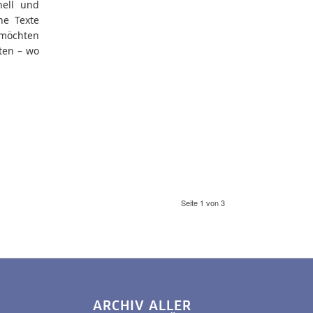
nell und
he Texte
 möchten
ten – wo
Seite 1 von 3
ARCHIV ALLER