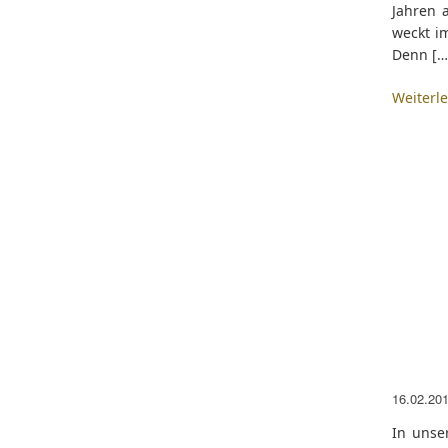
Jahren 
weckt i
Denn […
Weiterl
16.02.20
In unse