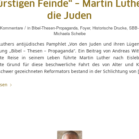
ürstigen Feinde“ – Martin Luth
die Juden
/
 Kommentare
in
Bibel-Thesen-Propaganda
,
Foyer
,
Historische Drucke
,
SBB-S
Michaela Scheibe
Luthers antijüdisches Pamphlet „Von den Juden und ihren Lügen
lung „Bibel – Thesen – Propaganda“. Ein Beitrag von Andreas Wit
zte Reise in seinem Leben führte Martin Luther nach Eisle
ste Grund für diese beschwerliche Fahrt des von Alter und K
 schwer gezeichneten Reformators bestand in der Schlichtung von 
esen