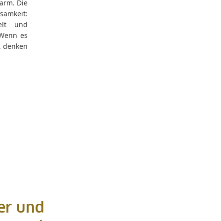
arm. Die
samkeit:
elt und
 Wenn es
, denken
er und