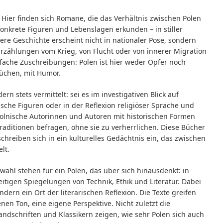
. Hier finden sich Romane, die das Verhältnis zwischen Polen
nkrete Figuren und Lebenslagen erkunden – in stiller
re Geschichte erscheint nicht in nationaler Pose, sondern
 Erzählungen vom Krieg, von Flucht oder von innerer Migration
nfache Zuschreibungen: Polen ist hier weder Opfer noch
rüchen, mit Humor.
ern stets vermittelt: sei es im investigativen Blick auf
sche Figuren oder in der Reflexion religiöser Sprache und
 polnische Autorinnen und Autoren mit historischen Formen
raditionen befragen, ohne sie zu verherrlichen. Diese Bücher
chreiben sich in ein kulturelles Gedächtnis ein, das zwischen
lt.
wahl stehen für ein Polen, das über sich hinausdenkt: in
itigen Spiegelungen von Technik, Ethik und Literatur. Dabei
sondern ein Ort der literarischen Reflexion. Die Texte greifen
nen Ton, eine eigene Perspektive. Nicht zuletzt die
ndschriften und Klassikern zeigen, wie sehr Polen sich auch