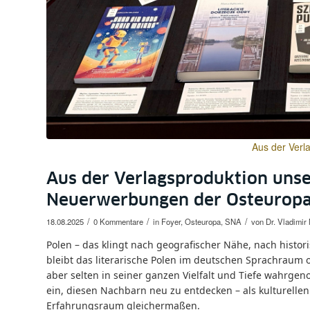
Aus der Verl
Aus der Verlagsproduktion unse
Neuerwerbungen der Osteuropa
/
/
/
18.08.2025
0 Kommentare
in
Foyer
,
Osteuropa
,
SNA
von
Dr. Vladimi
Polen – das klingt nach geografischer Nähe, nach histor
bleibt das literarische Polen im deutschen Sprachraum o
aber selten in seiner ganzen Vielfalt und Tiefe wahrgen
ein, diesen Nachbarn neu zu entdecken – als kulturellen
Erfahrungsraum gleichermaßen.