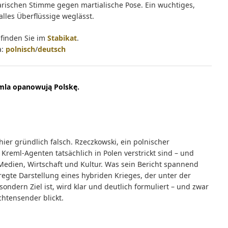
rarischen Stimme gegen martialische Pose. Ein wuchtiges,
alles Überflüssige weglässt.
finden Sie im
Stabikat
.
a:
polnisch
/
deutsch
emla opanowują Polskę.
ier gründlich falsch. Rzeczkowski, ein polnischer
f Kreml-Agenten tatsächlich in Polen verstrickt sind – und
 Medien, Wirtschaft und Kultur. Was sein Bericht spannend
regte Darstellung eines hybriden Krieges, der unter der
sondern Ziel ist, wird klar und deutlich formuliert – und zwar
chtensender blickt.