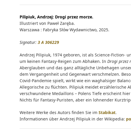
Pilipiuk, Andrzej:
Drogi przez morze.
Illustriert von Paweł Zaręba.
Warszawa : Fabryka Słów Wydawnictwo, 2025.
Signatur:
3 A 306229
Andrzej Pilipiuk, 1974 geboren, ist als Science-Fiction-
um keinen Fantasy‑Reigen zum Abhaken. In
Drogi przez
Aberglauben und das ganz alltägliche Unbehagen unsere
dem Vergangenheit und Gegenwart verschmelzen. Besond
Covid‑Pandemie spielt, wirkt wie ein waghalsiger Balan
Allegorische zu flüchten. Pilipiuk meidet erzählerisc
verschwundene Medaillons – Polens Tiefe erscheint hier 
Nichts für Fantasy‑Puristen, aber ein lohnender Kurztri
Weitere Werke des Autors finden Sie im
Stabikat
.
Informationen über Andrzej Pilipiuk in der Wikipedia:
po