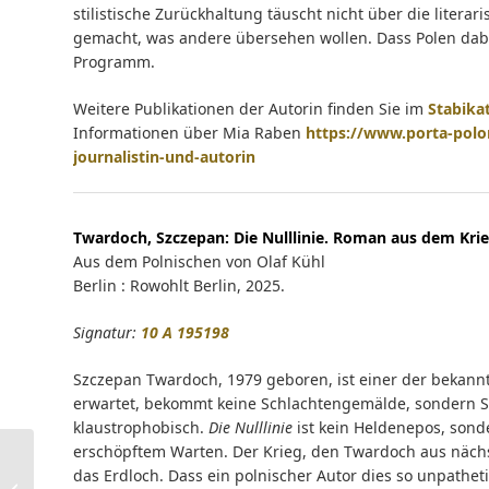
stilistische Zurückhaltung täuscht nicht über die literar
gemacht, was andere übersehen wollen. Dass Polen dabei 
Programm.
Weitere Publikationen der Autorin finden Sie im
Stabika
Informationen über Mia Raben
https://www.porta-polo
journalistin-und-autorin
Twardoch, Szczepan:
Die Nulllinie. Roman aus dem Krie
Aus dem Polnischen von Olaf Kühl
Berlin : Rowohlt Berlin, 2025.
Signatur:
10 A 195198
Szczepan Twardoch, 1979 geboren, ist einer der bekannt
erwartet, bekommt keine Schlachtengemälde, sondern Sti
klaustrophobisch.
Die Nulllinie
ist kein Heldenepos, sond
erschöpftem Warten. Der Krieg, den Twardoch aus nächs
Achtung Frühaufsteher:
das Erdloch. Dass ein polnischer Autor dies so unpatheti
Netzwerkunterbrechungen möglich |