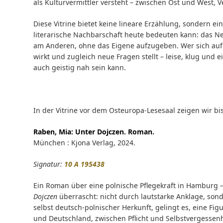
als Kulturvermittler versteht – zwischen Ost und West,
Diese Vitrine bietet keine lineare Erzählung, sondern ein
literarische Nachbarschaft heute bedeuten kann: das N
am Anderen, ohne das Eigene aufzugeben. Wer sich auf 
wirkt und zugleich neue Fragen stellt – leise, klug und 
auch geistig nah sein kann.
In der Vitrine vor dem Osteuropa-Lesesaal zeigen wir b
Raben, Mia:
Unter Dojczen. Roman.
München : Kjona Verlag, 2024.
Signatur:
10 A 195438
Ein Roman über eine polnische Pflegekraft in Hamburg –
Dojczen
überrascht: nicht durch lautstarke Anklage, son
selbst deutsch-polnischer Herkunft, gelingt es, eine Fi
und Deutschland, zwischen Pflicht und Selbstvergessenhei