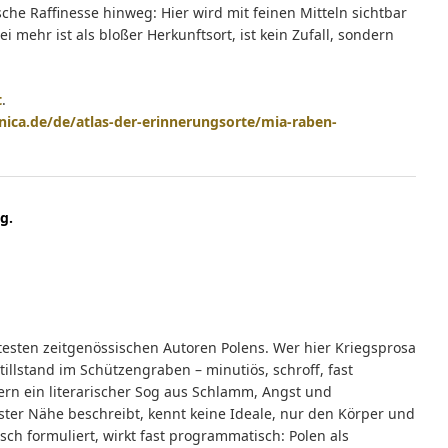
ische Raffinesse hinweg: Hier wird mit feinen Mitteln sichtbar
mehr ist als bloßer Herkunftsort, ist kein Zufall, sondern
t
.
nica.de/de/atlas-der-erinnerungsorte/mia-raben-
g.
esten zeitgenössischen Autoren Polens. Wer hier Kriegsprosa
llstand im Schützengraben – minutiös, schroff, fast
ern ein literarischer Sog aus Schlamm, Angst und
ter Nähe beschreibt, kennt keine Ideale, nur den Körper und
sch formuliert, wirkt fast programmatisch: Polen als