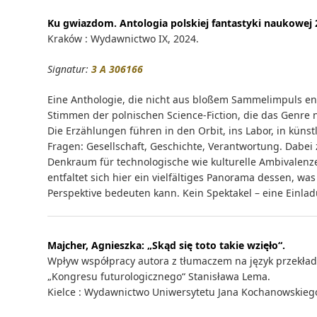
Ku gwiazdom. Antologia polskiej fantastyki naukowej 
Kraków : Wydawnictwo IX, 2024.
Signatur:
3 A 306166
Eine Anthologie, die nicht aus bloßem Sammelimpuls en
Stimmen der polnischen Science-Fiction, die das Genre n
Die Erzählungen führen in den Orbit, ins Labor, in künstl
Fragen: Gesellschaft, Geschichte, Verantwortung. Dabei z
Denkraum für technologische wie kulturelle Ambivalenze
entfaltet sich hier ein vielfältiges Panorama dessen, wa
Perspektive bedeuten kann. Kein Spektakel – eine Einl
Majcher, Agnieszka:
„Skąd się toto takie wzięło“.
Wpływ współpracy autora z tłumaczem na język przekładu
„Kongresu futurologicznego“ Stanisława Lema.
Kielce : Wydawnictwo Uniwersytetu Jana Kochanowskiego