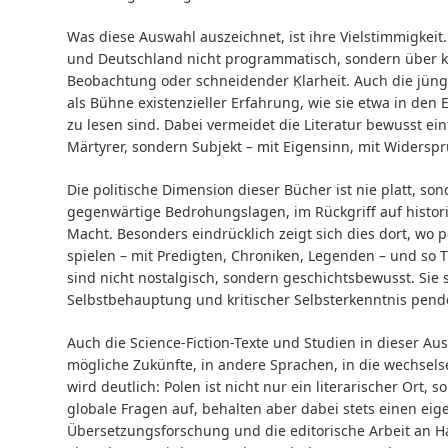
Was diese Auswahl auszeichnet, ist ihre Vielstimmigkeit
und Deutschland nicht programmatisch, sondern über ko
Beobachtung oder schneidender Klarheit. Auch die jünge
als Bühne existenzieller Erfahrung, wie sie etwa in den
zu lesen sind. Dabei vermeidet die Literatur bewusst ei
Märtyrer, sondern Subjekt – mit Eigensinn, mit Widersp
Die politische Dimension dieser Bücher ist nie platt, sond
gegenwärtige Bedrohungslagen, im Rückgriff auf histori
Macht. Besonders eindrücklich zeigt sich dies dort, wo
spielen – mit Predigten, Chroniken, Legenden – und so T
sind nicht nostalgisch, sondern geschichtsbewusst. Sie s
Selbstbehauptung und kritischer Selbsterkenntnis pende
Auch die Science-Fiction-Texte und Studien in dieser Aus
mögliche Zukünfte, in andere Sprachen, in die wechselse
wird deutlich: Polen ist nicht nur ein literarischer Ort, 
globale Fragen auf, behalten aber dabei stets einen eige
Übersetzungsforschung und die editorische Arbeit an Ha