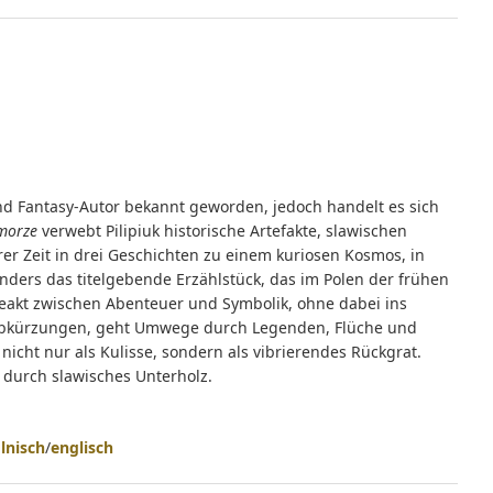
 und Fantasy-Autor bekannt geworden, jedoch handelt es sich
 morze
verwebt Pilipiuk historische Artefakte, slawischen
r Zeit in drei Geschichten zu einem kuriosen Kosmos, in
ers das titelgebende Erzählstück, das im Polen der frühen
ceakt zwischen Abenteuer und Symbolik, ohne dabei ins
he Abkürzungen, geht Umwege durch Legenden, Flüche und
nicht nur als Kulisse, sondern als vibrierendes Rückgrat.
p durch slawisches Unterholz.
lnisch
/
englisch