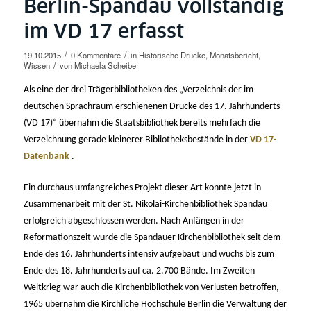
Berlin-Spandau vollständig
im VD 17 erfasst
/
/
19.10.2015
0 Kommentare
in
Historische Drucke
,
Monatsbericht
,
/
Wissen
von
Michaela Scheibe
Als eine der drei Trägerbibliotheken des „Verzeichnis der im
deutschen Sprachraum erschienenen Drucke des 17. Jahrhunderts
(VD 17)“ übernahm die Staatsbibliothek bereits mehrfach die
Verzeichnung gerade kleinerer Bibliotheksbestände in der
VD 17-
Datenbank
.
Ein durchaus umfangreiches Projekt dieser Art konnte jetzt in
Zusammenarbeit mit der St. Nikolai-Kirchenbibliothek Spandau
erfolgreich abgeschlossen werden. Nach Anfängen in der
Reformationszeit wurde die Spandauer Kirchenbibliothek seit dem
Ende des 16. Jahrhunderts intensiv aufgebaut und wuchs bis zum
Ende des 18. Jahrhunderts auf ca. 2.700 Bände. Im Zweiten
Weltkrieg war auch die Kirchenbibliothek von Verlusten betroffen,
1965 übernahm die Kirchliche Hochschule Berlin die Verwaltung der