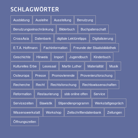
SCHLAGWÖRTER
Ausbildung
Ausleihe
Ausstellung
Benutzung
Benutzungseinschränkung
Bilderbuch
Buchpatenschaft
CrossAsia
Datenbank
digitale Lektüretipps
Digitalisierung
E.T.A. Hoffmann
Fachinformation
Freunde der Staatsbibliothek
Geschichte
Hinweis
Import
Jugendbuch
Kinderbuch
Kulturelles Erbe
Lesesaal
Martin Luther
Materialität
Musik
Osteuropa
Presse
Promovierende
Provenienzforschung
Recherche
Recht
Rechtsforschung
Rechtswissenschaften
Reformation
Restaurierung
sbb online offen
Service
Servicezeiten
Slawistik
Stipendienprogramm
Werkstattgespräch
Wissenswerkstatt
Workshop
Zeitschriftendatenbank
Zeitungen
Öffnungszeiten