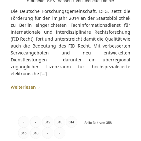
/
Startseite
,
SPK
,
Wissen
von
Jeanette Lamble
Die Deutsche Forschungsgemeinschaft, DFG, setzt die
Förderung für den im Jahr 2014 an der Staatsbibliothek
zu Berlin eingerichteten Fachinformationsdienst für
internationale und interdisziplinäre Rechtsforschung
(FID Recht) fort und unterstreicht damit die Qualität wie
auch die Bedeutung des FID Recht. Mit verbesserten
Serviceangeboten und neu entwickelten
Dienstleistungen – darunter ein überregional
zugänglicher Lizenzraum für hochspezialisierte
elektronische […]
Weiterlesen
«
‹
312
313
314
Seite 314 von 358
315
316
›
»