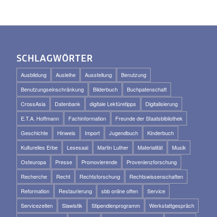
SCHLAGWÖRTER
Ausbildung
Ausleihe
Ausstellung
Benutzung
Benutzungseinschränkung
Bilderbuch
Buchpatenschaft
CrossAsia
Datenbank
digitale Lektüretipps
Digitalisierung
E.T.A. Hoffmann
Fachinformation
Freunde der Staatsbibliothek
Geschichte
Hinweis
Import
Jugendbuch
Kinderbuch
Kulturelles Erbe
Lesesaal
Martin Luther
Materialität
Musik
Osteuropa
Presse
Promovierende
Provenienzforschung
Recherche
Recht
Rechtsforschung
Rechtswissenschaften
Reformation
Restaurierung
sbb online offen
Service
Servicezeiten
Slawistik
Stipendienprogramm
Werkstattgespräch