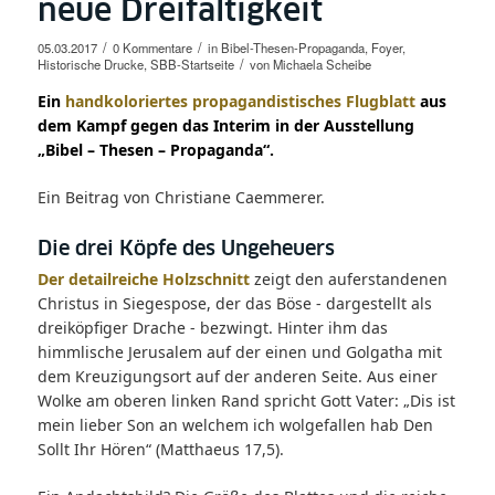
neue Dreifaltigkeit
/
/
05.03.2017
0 Kommentare
in
Bibel-Thesen-Propaganda
,
Foyer
,
/
Historische Drucke
,
SBB-Startseite
von
Michaela Scheibe
Ein
handkoloriertes propagandistisches Flugblatt
aus
dem Kampf gegen das Interim in der
Ausstellung
„Bibel – Thesen – Propaganda“.
Ein Beitrag von Christiane Caemmerer.
Die drei Köpfe des Ungeheuers
Der detailreiche Holzschnitt
zeigt den auferstandenen
Christus in Siegespose, der das Böse ‑ dargestellt als
dreiköpfiger Drache ‑ bezwingt. Hinter ihm das
himmlische Jerusalem auf der einen und Golgatha mit
dem Kreuzigungsort auf der anderen Seite. Aus einer
Wolke am oberen linken Rand spricht Gott Vater: „Dis ist
mein lieber Son an welchem ich wolgefallen hab Den
Sollt Ihr Hören“ (Matthaeus 17,5).