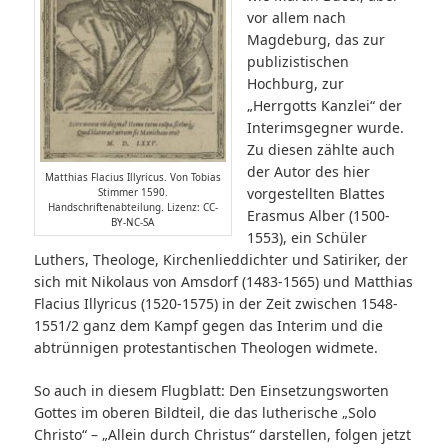
vor allem nach
Magdeburg, das zur
publizistischen
Hochburg, zur
„Herrgotts Kanzlei“ der
Interimsgegner wurde.
Zu diesen zählte auch
der Autor des hier
Matthias Flacius Illyricus. Von Tobias
vorgestellten Blattes
Stimmer 1590.
Handschriftenabteilung. Lizenz: CC-
Erasmus Alber (1500-
BY-NC-SA
1553), ein Schüler
Luthers, Theologe, Kirchenlieddichter und Satiriker, der
sich mit Nikolaus von Amsdorf (1483-1565) und Matthias
Flacius Illyricus (1520-1575) in der Zeit zwischen 1548-
1551/2 ganz dem Kampf gegen das Interim und die
abtrünnigen protestantischen Theologen widmete.
So auch in diesem Flugblatt: Den Einsetzungsworten
Gottes im oberen Bildteil, die das lutherische „Solo
Christo“ – „Allein durch Christus“ darstellen, folgen jetzt