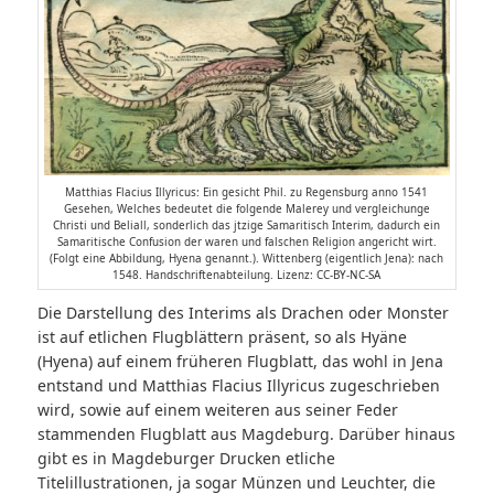
Matthias Flacius Illyricus: Ein gesicht Phil. zu Regensburg anno 1541
Gesehen, Welches bedeutet die folgende Malerey und vergleichunge
Christi und Beliall, sonderlich das jtzige Samaritisch Interim, dadurch ein
Samaritische Confusion der waren und falschen Religion angericht wirt.
(Folgt eine Abbildung, Hyena genannt.). Wittenberg (eigentlich Jena): nach
1548. Handschriftenabteilung. Lizenz: CC-BY-NC-SA
Die Darstellung des Interims als Drachen oder Monster
ist auf etlichen Flugblättern präsent, so als Hyäne
(Hyena) auf einem früheren Flugblatt, das wohl in Jena
entstand und Matthias Flacius Illyricus zugeschrieben
wird, sowie auf einem weiteren aus seiner Feder
stammenden Flugblatt aus Magdeburg. Darüber hinaus
gibt es in Magdeburger Drucken etliche
Titelillustrationen, ja sogar Münzen und Leuchter, die