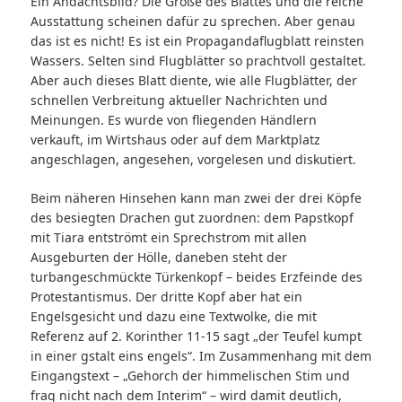
Ein Andachtsbild? Die Größe des Blattes und die reiche
Ausstattung scheinen dafür zu sprechen. Aber genau
das ist es nicht! Es ist ein Propagandaflugblatt reinsten
Wassers. Selten sind Flugblätter so prachtvoll gestaltet.
Aber auch dieses Blatt diente, wie alle Flugblätter, der
schnellen Verbreitung aktueller Nachrichten und
Meinungen. Es wurde von fliegenden Händlern
verkauft, im Wirtshaus oder auf dem Marktplatz
angeschlagen, angesehen, vorgelesen und diskutiert.
Beim näheren Hinsehen kann man zwei der drei Köpfe
des besiegten Drachen gut zuordnen: dem Papstkopf
mit Tiara entströmt ein Sprechstrom mit allen
Ausgeburten der Hölle, daneben steht der
turbangeschmückte Türkenkopf – beides Erzfeinde des
Protestantismus. Der dritte Kopf aber hat ein
Engelsgesicht und dazu eine Textwolke, die mit
Referenz auf 2. Korinther 11-15 sagt „der Teufel kumpt
in einer gstalt eins engels“. Im Zusammenhang mit dem
Eingangstext – „Gehorch der himmelischen Stim und
frag nicht nach dem Interim“ – wird damit deutlich,