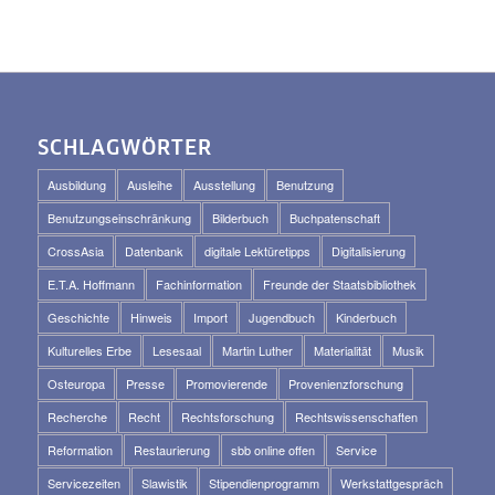
SCHLAGWÖRTER
Ausbildung
Ausleihe
Ausstellung
Benutzung
Benutzungseinschränkung
Bilderbuch
Buchpatenschaft
CrossAsia
Datenbank
digitale Lektüretipps
Digitalisierung
E.T.A. Hoffmann
Fachinformation
Freunde der Staatsbibliothek
Geschichte
Hinweis
Import
Jugendbuch
Kinderbuch
Kulturelles Erbe
Lesesaal
Martin Luther
Materialität
Musik
Osteuropa
Presse
Promovierende
Provenienzforschung
Recherche
Recht
Rechtsforschung
Rechtswissenschaften
Reformation
Restaurierung
sbb online offen
Service
Servicezeiten
Slawistik
Stipendienprogramm
Werkstattgespräch