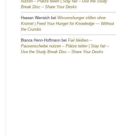
nutzen – Plätze teilen |
Stay fair – Use the Study
Break Disc – Share Your Desks
Hassan Warraich
bei
Wissenshunger stillen ohne
Krümel |
Feed Your Hunger for Knowledge — Without
the Crumbs
Bianca Henn-Hoffmann
bei
Fair bleiben –
Pausenscheibe nutzen – Plätze teilen |
Stay fair –
Use the Study Break Disc – Share Your Desks