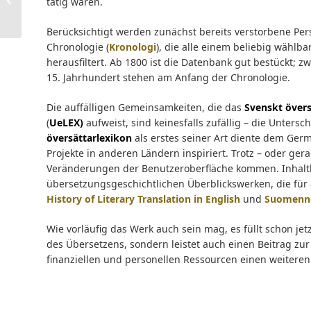
tätig waren.
Control and Oriental
Manuscripts...
Berücksichtigt werden zunächst bereits verstorbene Per
Chronologie (
Kronologi
), die alle einem beliebig wähl
herausfiltert. Ab 1800 ist die Datenbank gut bestückt; z
15. Jahrhundert stehen am Anfang der Chronologie.
Die auffälligen Gemeinsamkeiten, die das
Svenskt övers
(
UeLEX
)
aufweist, sind keinesfalls zufällig – die Unters
översättarlexikon
als erstes seiner Art diente dem Ger
Projekte in anderen Ländern inspiriert. Trotz – oder ger
Veränderungen der Benutzeroberfläche kommen. Inhaltli
übersetzungsgeschichtlichen Überblickswerken, die für 
History of Literary Translation in English
und
Suomennos
Wie vorläufig das Werk auch sein mag, es füllt schon je
des Übersetzens, sondern leistet auch einen Beitrag zur
finanziellen und personellen Ressourcen einen weiteren