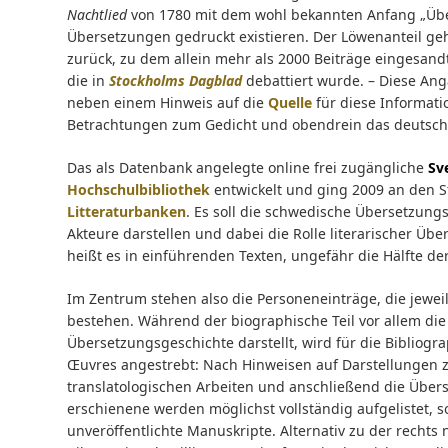
Nachtlied
von 1780 mit dem wohl bekannten Anfang „Über
Übersetzungen gedruckt existieren. Der Löwenanteil ge
zurück, zu dem allein mehr als 2000 Beiträge eingesand
die in
Stockholms Dagblad
debattiert wurde. – Diese A
neben einem Hinweis auf die
Quelle
für diese Informat
Betrachtungen zum Gedicht und obendrein das deutsche 
Das als Datenbank angelegte online frei zugängliche
Sv
Hochschulbibliothek
entwickelt und ging 2009 an den St
Litteraturbanken
. Es soll die schwedische Übersetzun
Akteure darstellen und dabei die Rolle literarischer Übe
heißt es in einführenden Texten, ungefähr die Hälfte de
Im Zentrum stehen also die Personeneinträge, die jewei
bestehen. Während der biographische Teil vor allem die 
Übersetzungsgeschichte darstellt, wird für die Bibliogra
Œuvres angestrebt: Nach Hinweisen auf Darstellungen 
translatologischen Arbeiten und anschließend die Übers
erschienene werden möglichst vollständig aufgelistet, 
unveröffentlichte Manuskripte. Alternativ zu der rechts