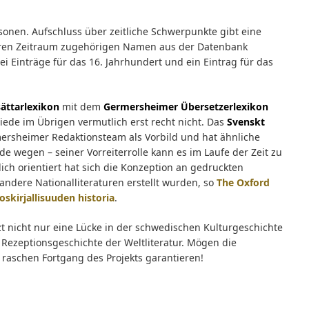
sonen. Aufschluss über zeitliche Schwerpunkte gibt eine
baren Zeitraum zugehörigen Namen aus der Datenbank
wei Einträge für das 16. Jahrhundert und ein Eintrag für das
ättarlexikon
mit dem
Germersheimer Übersetzerlexikon
chiede im Übrigen vermutlich erst recht nicht. Das
Svenskt
mersheimer Redaktionsteam als Vorbild und hat ähnliche
ade wegen – seiner Vorreiterrolle kann es im Laufe der Zeit zu
ch orientiert hat sich die Konzeption an gedruckten
andere Nationalliteraturen erstellt wurden, so
The Oxford
kirjallisuuden historia
.
tzt nicht nur eine Lücke in der schwedischen Kulturgeschichte
 Rezeptionsgeschichte der Weltliteratur. Mögen die
 raschen Fortgang des Projekts garantieren!