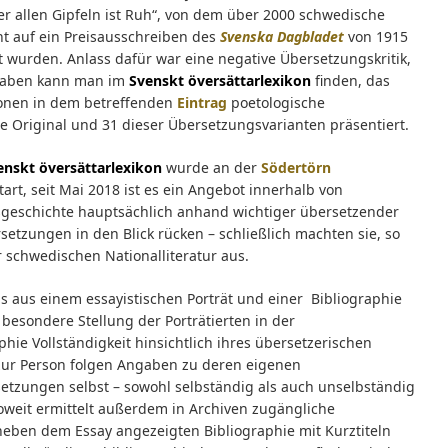
 allen Gipfeln ist Ruh“, von dem über 2000 schwedische
ht auf ein Preisausschreiben des
Svenska Dagbladet
von 1915
t wurden. Anlass dafür war eine negative Übersetzungskritik,
ngaben kann man im
Svenskt översättarlexikon
finden, das
ionen in dem betreffenden
Eintrag
poetologische
Original und 31 dieser Übersetzungsvarianten präsentiert.
enskt översättarlexikon
wurde an der
Södertörn
art, seit Mai 2018 ist es ein Angebot innerhalb von
gsgeschichte hauptsächlich anhand wichtiger übersetzender
rsetzungen in den Blick rücken – schließlich machten sie, so
r schwedischen Nationalliteratur aus.
ls aus einem essayistischen Porträt und einer Bibliographie
besondere Stellung der Porträtierten in der
phie Vollständigkeit hinsichtlich ihres übersetzerischen
zur Person folgen Angaben zu deren eigenen
etzungen selbst – sowohl selbständig als auch unselbständig
soweit ermittelt außerdem in Archiven zugängliche
 neben dem Essay angezeigten Bibliographie mit Kurztiteln