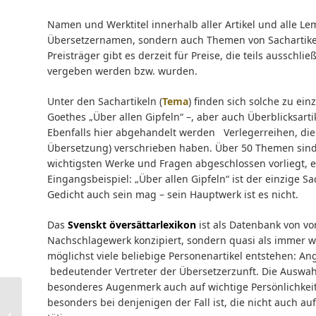
Namen und Werktitel innerhalb aller Artikel und alle 
Übersetzernamen, sondern auch Themen von Sachartikel
Preisträger gibt es derzeit für Preise, die teils ausschl
vergeben werden bzw. wurden.
Unter den Sachartikeln (
Tema
) finden sich solche zu ei
Goethes „Über allen Gipfeln“ –, aber auch Überblicksar
Ebenfalls hier abgehandelt werden Verlegerreihen, die s
Übersetzung) verschrieben haben. Über 50 Themen sind b
wichtigsten Werke und Fragen abgeschlossen vorliegt, 
Eingangsbeispiel: „Über allen Gipfeln“ ist der einzige 
Gedicht auch sein mag – sein Hauptwerk ist es nicht.
Das
Svenskt översättarlexikon
ist als Datenbank von vo
Nachschlagewerk konzipiert, sondern quasi als immer wä
möglichst viele beliebige Personenartikel entstehen: Ang
bedeutender Vertreter der Übersetzerzunft. Die Auswahl
besonderes Augenmerk auch auf wichtige Persönlichkeite
“The Critical Link”? A
besonders bei denjenigen der Fall ist, die nicht auch au
workshop on Authority