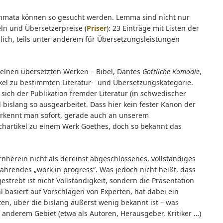
Lemmata können so gesucht werden. Lemma sind nicht nur
n und Übersetzerpreise (
Priser
): 23 Einträge mit Listen der
ießlich, teils unter anderem für Übersetzungsleistungen
nzelnen übersetzten Werken – Bibel, Dantes
Göttliche Komödie
,
tikel zu bestimmten Literatur- und Übersetzungskategorie.
ich der Publikation fremder Literatur (in schwedischer
islang so ausgearbeitet. Dass hier kein fester Kanon der
erkennt man sofort, gerade auch an unserem
Sachartikel zu einem Werk Goethes, doch so bekannt das
rnherein nicht als dereinst abgeschlossenes, vollständiges
hrendes „work in progress“. Was jedoch nicht heißt, dass
estrebt ist nicht Vollständigkeit, sondern die Präsentation
 basiert auf Vorschlägen von Experten, hat dabei ein
n, über die bislang äußerst wenig bekannt ist – was
f anderem Gebiet (etwa als Autoren, Herausgeber, Kritiker …)