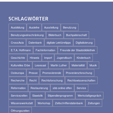
SCHLAGWÖRTER
Ausbildung
Ausleihe
Ausstellung
Benutzung
Benutzungseinschränkung
Bilderbuch
Buchpatenschaft
CrossAsia
Datenbank
digitale Lektüretipps
Digitalisierung
E.T.A. Hoffmann
Fachinformation
Freunde der Staatsbibliothek
Geschichte
Hinweis
Import
Jugendbuch
Kinderbuch
Kulturelles Erbe
Lesesaal
Martin Luther
Materialität
Musik
Osteuropa
Presse
Promovierende
Provenienzforschung
Recherche
Recht
Rechtsforschung
Rechtswissenschaften
Reformation
Restaurierung
sbb online offen
Service
Servicezeiten
Slawistik
Stipendienprogramm
Werkstattgespräch
Wissenswerkstatt
Workshop
Zeitschriftendatenbank
Zeitungen
Öffnungszeiten