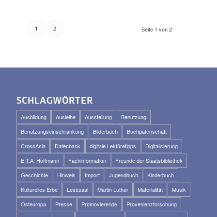
2
1
Seite 1 von 2
SCHLAGWÖRTER
Ausbildung
Ausleihe
Ausstellung
Benutzung
Benutzungseinschränkung
Bilderbuch
Buchpatenschaft
CrossAsia
Datenbank
digitale Lektüretipps
Digitalisierung
E.T.A. Hoffmann
Fachinformation
Freunde der Staatsbibliothek
Geschichte
Hinweis
Import
Jugendbuch
Kinderbuch
Kulturelles Erbe
Lesesaal
Martin Luther
Materialität
Musik
Osteuropa
Presse
Promovierende
Provenienzforschung