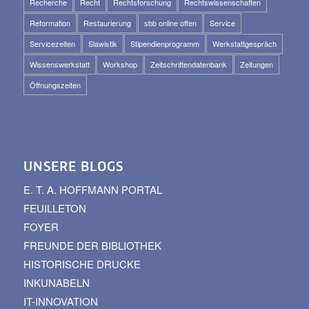
Recherche
Recht
Rechtsforschung
Rechtswissenschaften
Reformation
Restaurierung
sbb online offen
Service
Servicezeiten
Slawistik
Stipendienprogramm
Werkstattgespräch
Wissenswerkstatt
Workshop
Zeitschriftendatenbank
Zeitungen
Öffnungszeiten
UNSERE BLOGS
E. T. A. HOFFMANN PORTAL
FEUILLETON
FOYER
FREUNDE DER BIBLIOTHEK
HISTORISCHE DRUCKE
INKUNABELN
IT-INNOVATION