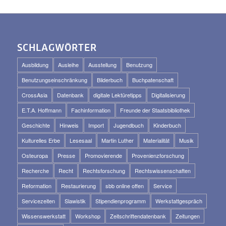
SCHLAGWÖRTER
Ausbildung
Ausleihe
Ausstellung
Benutzung
Benutzungseinschränkung
Bilderbuch
Buchpatenschaft
CrossAsia
Datenbank
digitale Lektüretipps
Digitalisierung
E.T.A. Hoffmann
Fachinformation
Freunde der Staatsbibliothek
Geschichte
Hinweis
Import
Jugendbuch
Kinderbuch
Kulturelles Erbe
Lesesaal
Martin Luther
Materialität
Musik
Osteuropa
Presse
Promovierende
Provenienzforschung
Recherche
Recht
Rechtsforschung
Rechtswissenschaften
Reformation
Restaurierung
sbb online offen
Service
Servicezeiten
Slawistik
Stipendienprogramm
Werkstattgespräch
Wissenswerkstatt
Workshop
Zeitschriftendatenbank
Zeitungen