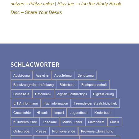
nutzen – Plätze teilen |
Stay fair – Use the Study Break
Disc – Share Your Desks
SCHLAGWÖRTER
Ausbildung
Ausleihe
Ausstellung
Benutzung
Benutzungseinschränkung
Bilderbuch
Buchpatenschaft
CrossAsia
Datenbank
digitale Lektüretipps
Digitalisierung
E.T.A. Hoffmann
Fachinformation
Freunde der Staatsbibliothek
Geschichte
Hinweis
Import
Jugendbuch
Kinderbuch
Kulturelles Erbe
Lesesaal
Martin Luther
Materialität
Musik
Osteuropa
Presse
Promovierende
Provenienzforschung