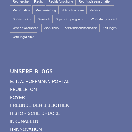
Recherche
Recht
Rechtsforschung
Rechtswissenschaften
Reformation
Restaurierung
sbb online offen
Service
Servicezeiten
Slawistik
Stipendienprogramm
Werkstattgespräch
Wissenswerkstatt
Workshop
Zeitschriftendatenbank
Zeitungen
Öffnungszeiten
UNSERE BLOGS
E. T. A. HOFFMANN PORTAL
FEUILLETON
FOYER
FREUNDE DER BIBLIOTHEK
HISTORISCHE DRUCKE
INKUNABELN
IT-INNOVATION