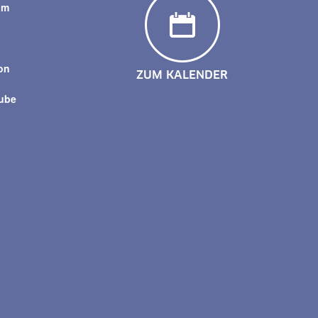
am
y
on
ZUM KALENDER
tube