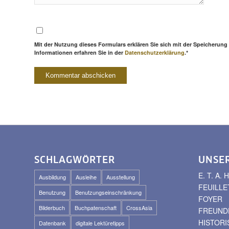
Mit der Nutzung dieses Formulars erklären Sie sich mit der Speicherung
Informationen erfahren Sie in der
Datenschutzerklärung
.*
SCHLAGWÖRTER
UNSE
E. T. A
Ausbildung
Ausleihe
Ausstellung
FEUILLE
Benutzung
Benutzungseinschränkung
FOYER
Bilderbuch
Buchpatenschaft
CrossAsia
FREUNDE
HISTOR
Datenbank
digitale Lektüretipps