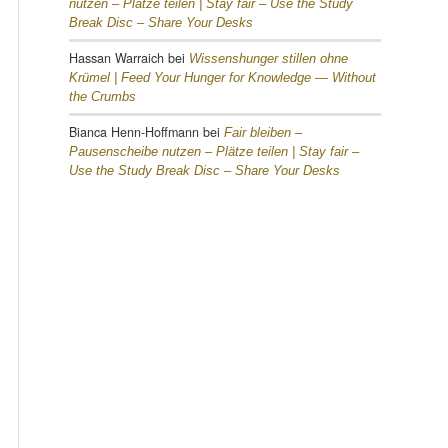
nutzen – Plätze teilen |
Stay fair – Use the Study
Break Disc – Share Your Desks
Hassan Warraich
bei
Wissenshunger stillen ohne
Krümel |
Feed Your Hunger for Knowledge — Without
the Crumbs
Bianca Henn-Hoffmann
bei
Fair bleiben –
Pausenscheibe nutzen – Plätze teilen |
Stay fair –
Use the Study Break Disc – Share Your Desks