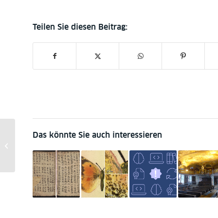
SBB-News: Ab sofort
Das könnte Sie auch interessieren
auch via Telegram /
From now on also via
Telegram