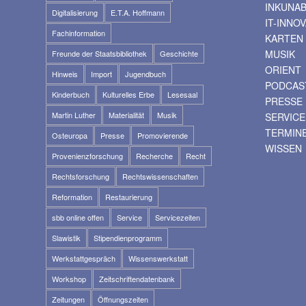
INKUNA
Digitalisierung
E.T.A. Hoffmann
IT-INNO
Fachinformation
KARTEN
MUSIK
Freunde der Staatsbibliothek
Geschichte
ORIENT
Hinweis
Import
Jugendbuch
PODCAS
Kinderbuch
Kulturelles Erbe
Lesesaal
PRESSE
Martin Luther
Materialität
Musik
SERVICE
TERMIN
Osteuropa
Presse
Promovierende
WISSEN
Provenienzforschung
Recherche
Recht
Rechtsforschung
Rechtswissenschaften
Reformation
Restaurierung
sbb online offen
Service
Servicezeiten
Slawistik
Stipendienprogramm
Werkstattgespräch
Wissenswerkstatt
Workshop
Zeitschriftendatenbank
Zeitungen
Öffnungszeiten