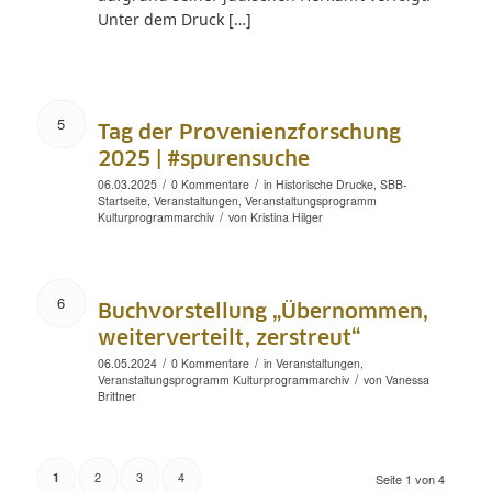
Unter dem Druck […]
5
Tag der Provenienzforschung
2025 | #spurensuche
/
/
06.03.2025
0 Kommentare
in
Historische Drucke
,
SBB-
Startseite
,
Veranstaltungen
,
Veranstaltungsprogramm
/
Kulturprogrammarchiv
von
Kristina Hilger
6
Buchvorstellung „Übernommen,
weiterverteilt, zerstreut“
/
/
06.05.2024
0 Kommentare
in
Veranstaltungen
,
/
Veranstaltungsprogramm
Kulturprogrammarchiv
von
Vanessa
Brittner
2
3
4
1
Seite 1 von 4