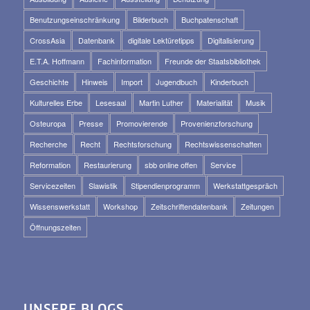
Benutzungseinschränkung
Bilderbuch
Buchpatenschaft
CrossAsia
Datenbank
digitale Lektüretipps
Digitalisierung
E.T.A. Hoffmann
Fachinformation
Freunde der Staatsbibliothek
Geschichte
Hinweis
Import
Jugendbuch
Kinderbuch
Kulturelles Erbe
Lesesaal
Martin Luther
Materialität
Musik
Osteuropa
Presse
Promovierende
Provenienzforschung
Recherche
Recht
Rechtsforschung
Rechtswissenschaften
Reformation
Restaurierung
sbb online offen
Service
Servicezeiten
Slawistik
Stipendienprogramm
Werkstattgespräch
Wissenswerkstatt
Workshop
Zeitschriftendatenbank
Zeitungen
Öffnungszeiten
UNSERE BLOGS