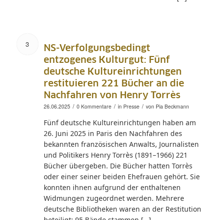
3
NS-Verfolgungsbedingt
entzogenes Kulturgut: Fünf
deutsche Kultureinrichtungen
restituieren 221 Bücher an die
Nachfahren von Henry Torrès
/
/
/
26.06.2025
0 Kommentare
in
Presse
von
Pia Beckmann
Fünf deutsche Kultureinrichtungen haben am
26. Juni 2025 in Paris den Nachfahren des
bekannten französischen Anwalts, Journalisten
und Politikers Henry Torrès (1891–1966) 221
Bücher übergeben. Die Bücher hatten Torrès
oder einer seiner beiden Ehefrauen gehört. Sie
konnten ihnen aufgrund der enthaltenen
Widmungen zugeordnet werden. Mehrere
deutsche Bibliotheken waren an der Restitution
beteiligt: 95 Bände stammen […]