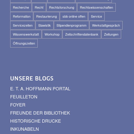
Recherche
Recht
Rechtsforschung
Rechtswissenschaften
Reformation
Restaurierung
sbb online offen
Service
Servicezeiten
Slawistik
Stipendienprogramm
Werkstattgespräch
Wissenswerkstatt
Workshop
Zeitschriftendatenbank
Zeitungen
Öffnungszeiten
UNSERE BLOGS
E. T. A. HOFFMANN PORTAL
FEUILLETON
FOYER
FREUNDE DER BIBLIOTHEK
HISTORISCHE DRUCKE
INKUNABELN