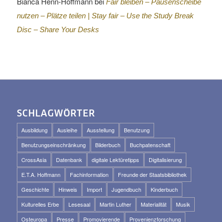
Bianca Henn-Hoffmann
bei
Fair bleiben – Pausenscheibe
nutzen – Plätze teilen |
Stay fair – Use the Study Break
Disc – Share Your Desks
SCHLAGWÖRTER
Ausbildung
Ausleihe
Ausstellung
Benutzung
Benutzungseinschränkung
Bilderbuch
Buchpatenschaft
CrossAsia
Datenbank
digitale Lektüretipps
Digitalisierung
E.T.A. Hoffmann
Fachinformation
Freunde der Staatsbibliothek
Geschichte
Hinweis
Import
Jugendbuch
Kinderbuch
Kulturelles Erbe
Lesesaal
Martin Luther
Materialität
Musik
Osteuropa
Presse
Promovierende
Provenienzforschung