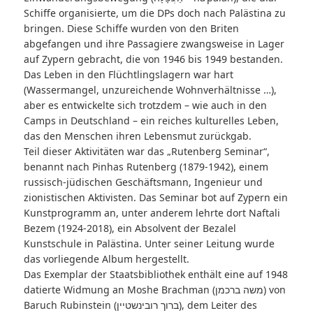
Schiffe organisierte, um die DPs doch nach Palästina zu
bringen. Diese Schiffe wurden von den Briten
abgefangen und ihre Passagiere zwangsweise in Lager
auf Zypern gebracht, die von 1946 bis 1949 bestanden.
Das Leben in den Flüchtlingslagern war hart
(Wassermangel, unzureichende Wohnverhältnisse …),
aber es entwickelte sich trotzdem – wie auch in den
Camps in Deutschland – ein reiches kulturelles Leben,
das den Menschen ihren Lebensmut zurückgab.
Teil dieser Aktivitäten war das „Rutenberg Seminar“,
benannt nach Pinhas Rutenberg (1879-1942), einem
russisch-jüdischen Geschäftsmann, Ingenieur und
zionistischen Aktivisten. Das Seminar bot auf Zypern ein
Kunstprogramm an, unter anderem lehrte dort Naftali
Bezem (1924-2018), ein Absolvent der Bezalel
Kunstschule in Palästina. Unter seiner Leitung wurde
das vorliegende Album hergestellt.
Das Exemplar der Staatsbibliothek enthält eine auf 1948
datierte Widmung an Moshe Brachman (משה ברכמן) von
Baruch Rubinstein (ברוך רובינשטיין), dem Leiter des