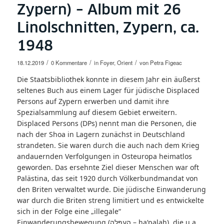
Zypern) – Album mit 26
Linolschnitten, Zypern, ca.
1948
/
/
/
18.12.2019
0 Kommentare
in
Foyer
,
Orient
von
Petra Figeac
Die Staatsbibliothek konnte in diesem Jahr ein äußerst
seltenes Buch aus einem Lager für jüdische Displaced
Persons auf Zypern erwerben und damit ihre
Spezialsammlung auf diesem Gebiet erweitern.
Displaced Persons (DPs) nennt man die Personen, die
nach der Shoa in Lagern zunächst in Deutschland
strandeten. Sie waren durch die auch nach dem Krieg
andauernden Verfolgungen in Osteuropa heimatlos
geworden. Das ersehnte Ziel dieser Menschen war oft
Palästina, das seit 1920 durch Völkerbundmandat von
den Briten verwaltet wurde. Die jüdische Einwanderung
war durch die Briten streng limitiert und es entwickelte
sich in der Folge eine „illegale“
Einwanderungsbewegung (הַעְפָּלָה – ha‘palah), die u.a.