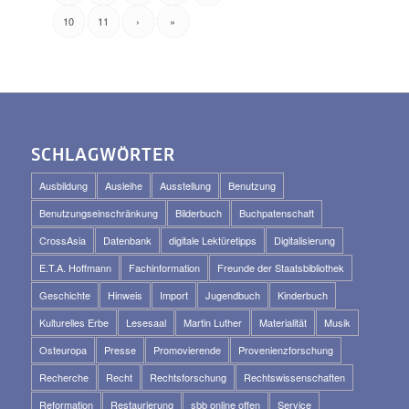
10
11
›
»
SCHLAGWÖRTER
Ausbildung
Ausleihe
Ausstellung
Benutzung
Benutzungseinschränkung
Bilderbuch
Buchpatenschaft
CrossAsia
Datenbank
digitale Lektüretipps
Digitalisierung
E.T.A. Hoffmann
Fachinformation
Freunde der Staatsbibliothek
Geschichte
Hinweis
Import
Jugendbuch
Kinderbuch
Kulturelles Erbe
Lesesaal
Martin Luther
Materialität
Musik
Osteuropa
Presse
Promovierende
Provenienzforschung
Recherche
Recht
Rechtsforschung
Rechtswissenschaften
Reformation
Restaurierung
sbb online offen
Service