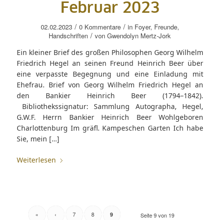
Februar 2023
/
/
02.02.2023
0 Kommentare
in
Foyer
,
Freunde
,
/
Handschriften
von
Gwendolyn Mertz-Jork
Ein kleiner Brief des großen Philosophen Georg Wilhelm
Friedrich Hegel an seinen Freund Heinrich Beer über
eine verpasste Begegnung und eine Einladung mit
Ehefrau. Brief von Georg Wilhelm Friedrich Hegel an
den Bankier Heinrich Beer (1794–1842).
Bibliothekssignatur: Sammlung Autographa, Hegel,
G.W.F. Herrn Bankier Heinrich Beer Wohlgeboren
Charlottenburg Im gräfl. Kampeschen Garten Ich habe
Sie, mein […]
Weiterlesen
«
‹
7
8
9
Seite 9 von 19