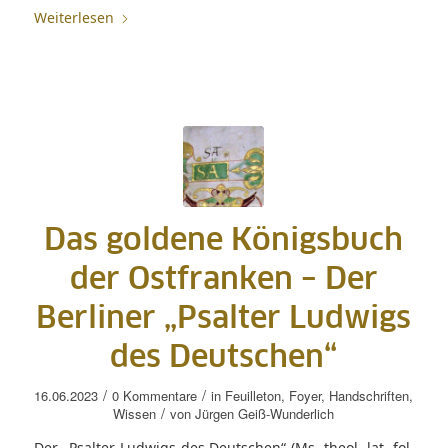
Weiterlesen
Das goldene Königsbuch
der Ostfranken – Der
Berliner „Psalter Ludwigs
des Deutschen“
/
/
16.06.2023
0 Kommentare
in
Feuilleton
,
Foyer
,
Handschriften
,
/
Wissen
von
Jürgen Geiß-Wunderlich
Der „Psalter Ludwigs des Deutschen“ (Ms. theol. lat. fol.