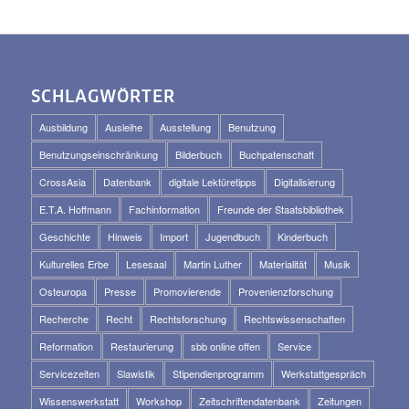
SCHLAGWÖRTER
Ausbildung
Ausleihe
Ausstellung
Benutzung
Benutzungseinschränkung
Bilderbuch
Buchpatenschaft
CrossAsia
Datenbank
digitale Lektüretipps
Digitalisierung
E.T.A. Hoffmann
Fachinformation
Freunde der Staatsbibliothek
Geschichte
Hinweis
Import
Jugendbuch
Kinderbuch
Kulturelles Erbe
Lesesaal
Martin Luther
Materialität
Musik
Osteuropa
Presse
Promovierende
Provenienzforschung
Recherche
Recht
Rechtsforschung
Rechtswissenschaften
Reformation
Restaurierung
sbb online offen
Service
Servicezeiten
Slawistik
Stipendienprogramm
Werkstattgespräch
Wissenswerkstatt
Workshop
Zeitschriftendatenbank
Zeitungen