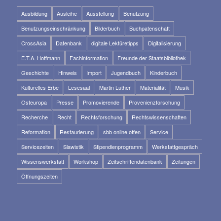
Ausbildung
Ausleihe
Ausstellung
Benutzung
Benutzungseinschränkung
Bilderbuch
Buchpatenschaft
CrossAsia
Datenbank
digitale Lektüretipps
Digitalisierung
E.T.A. Hoffmann
Fachinformation
Freunde der Staatsbibliothek
Geschichte
Hinweis
Import
Jugendbuch
Kinderbuch
Kulturelles Erbe
Lesesaal
Martin Luther
Materialität
Musik
Osteuropa
Presse
Promovierende
Provenienzforschung
Recherche
Recht
Rechtsforschung
Rechtswissenschaften
Reformation
Restaurierung
sbb online offen
Service
Servicezeiten
Slawistik
Stipendienprogramm
Werkstattgespräch
Wissenswerkstatt
Workshop
Zeitschriftendatenbank
Zeitungen
Öffnungszeiten