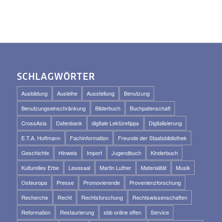
SCHLAGWÖRTER
Ausbildung
Ausleihe
Ausstellung
Benutzung
Benutzungseinschränkung
Bilderbuch
Buchpatenschaft
CrossAsia
Datenbank
digitale Lektüretipps
Digitalisierung
E.T.A. Hoffmann
Fachinformation
Freunde der Staatsbibliothek
Geschichte
Hinweis
Import
Jugendbuch
Kinderbuch
Kulturelles Erbe
Lesesaal
Martin Luther
Materialität
Musik
Osteuropa
Presse
Promovierende
Provenienzforschung
Recherche
Recht
Rechtsforschung
Rechtswissenschaften
Reformation
Restaurierung
sbb online offen
Service