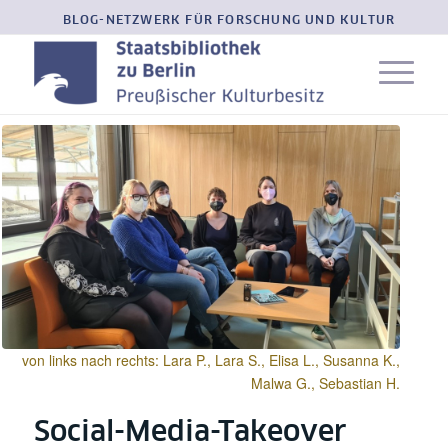
BLOG-NETZWERK FÜR FORSCHUNG UND KULTUR
von links nach rechts: Lara P., Lara S., Elisa L., Susanna K.,
Malwa G., Sebastian H.
Social-Media-Takeover