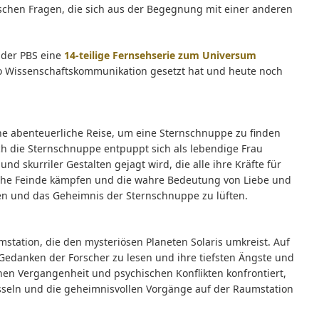
schen Fragen, die sich aus der Begegnung mit einer anderen
der PBS eine
14-teilige Fernsehserie zum Universum
to Wissenschaftskommunikation gesetzt hat und heute noch
ine abenteuerliche Reise, um eine Sternschnuppe zu finden
ch die Sternschnuppe entpuppt sich als lebendige Frau
d skurriler Gestalten gejagt wird, die alle ihre Kräfte für
liche Feinde kämpfen und die wahre Bedeutung von Liebe und
len und das Geheimnis der Sternschnuppe zu lüften.
umstation, die den mysteriösen Planeten Solaris umkreist. Auf
e Gedanken der Forscher zu lesen und ihre tiefsten Ängste und
enen Vergangenheit und psychischen Konflikten konfrontiert,
üsseln und die geheimnisvollen Vorgänge auf der Raumstation