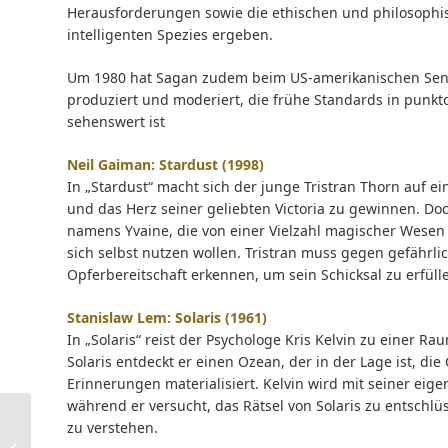
Herausforderungen sowie die ethischen und philosophi
intelligenten Spezies ergeben.
Um 1980 hat Sagan zudem beim US-amerikanischen Sen
produziert und moderiert, die frühe Standards in punk
sehenswert ist
Neil Gaiman: Stardust (1998)
In „Stardust“ macht sich der junge Tristran Thorn auf e
und das Herz seiner geliebten Victoria zu gewinnen. Do
namens Yvaine, die von einer Vielzahl magischer Wesen un
sich selbst nutzen wollen. Tristran muss gegen gefähr
Opferbereitschaft erkennen, um sein Schicksal zu erfül
Stanislaw Lem: Solaris (1961)
In „Solaris“ reist der Psychologe Kris Kelvin zu einer Ra
Solaris entdeckt er einen Ozean, der in der Lage ist, di
Erinnerungen materialisiert. Kelvin wird mit seiner eig
während er versucht, das Rätsel von Solaris zu entschl
zu verstehen.
Neue Blogreihe: Unser