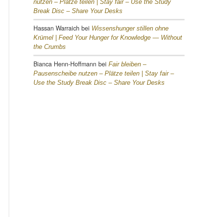
nutzen – Plätze teilen |
Stay fair – Use the Study
Break Disc – Share Your Desks
Hassan Warraich
bei
Wissenshunger stillen ohne
Krümel |
Feed Your Hunger for Knowledge — Without
the Crumbs
Bianca Henn-Hoffmann
bei
Fair bleiben –
Pausenscheibe nutzen – Plätze teilen |
Stay fair –
Use the Study Break Disc – Share Your Desks