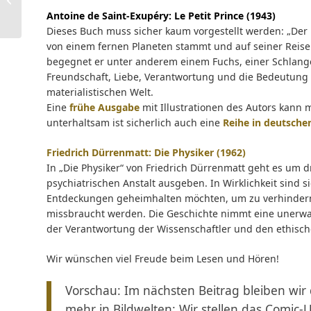
Universum
Antoine de Saint-Exupéry: Le Petit Prince (1943)
Dieses Buch muss sicher kaum vorgestellt werden: „Der k
von einem fernen Planeten stammt und auf seiner Reis
begegnet er unter anderem einem Fuchs, einer Schlang
Freundschaft, Liebe, Verantwortung und die Bedeutung d
materialistischen Welt.
Eine
frühe Ausgabe
mit Illustrationen des Autors kann 
unterhaltsam ist sicherlich auch eine
Reihe in deutsch
Friedrich Dürrenmatt: Die Physiker (1962)
In „Die Physiker“ von Friedrich Dürrenmatt geht es um dre
psychiatrischen Anstalt ausgeben. In Wirklichkeit sind 
Entdeckungen geheimhalten möchten, um zu verhindern,
missbraucht werden. Die Geschichte nimmt eine unerwa
der Verantwortung der Wissenschaftler und den ethisc
Wir wünschen viel Freude beim Lesen und Hören!
Vorschau: Im nächsten Beitrag bleiben wir
mehr in Bildwelten: Wir stellen das Comic-