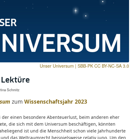
Unser Universum | SBB-PK CC BY-NC-SA 3.0
 Lektüre
stina Schmitz
rsum
zum
Wissenschaftsjahr 2023
 der einen besondere Abenteuerlust, beim anderen eher
te, die sich mit dem Universum beschäftigen, könnten
aheliegend ist und die Menschheit schon viele Jahrhunderte
 und das Weltraumrecht beispielsweise relativ jung. Um den