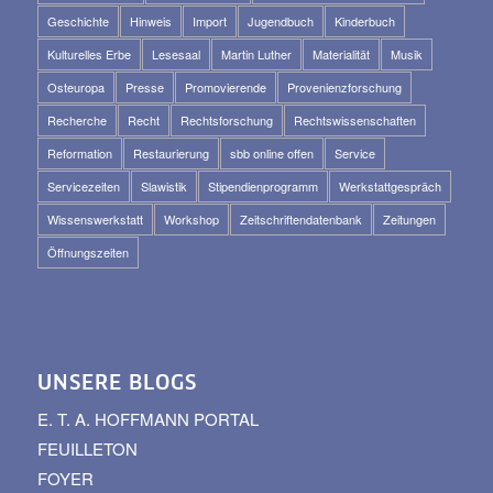
Geschichte
Hinweis
Import
Jugendbuch
Kinderbuch
Kulturelles Erbe
Lesesaal
Martin Luther
Materialität
Musik
Osteuropa
Presse
Promovierende
Provenienzforschung
Recherche
Recht
Rechtsforschung
Rechtswissenschaften
Reformation
Restaurierung
sbb online offen
Service
Servicezeiten
Slawistik
Stipendienprogramm
Werkstattgespräch
Wissenswerkstatt
Workshop
Zeitschriftendatenbank
Zeitungen
Öffnungszeiten
UNSERE BLOGS
E. T. A. HOFFMANN PORTAL
FEUILLETON
FOYER