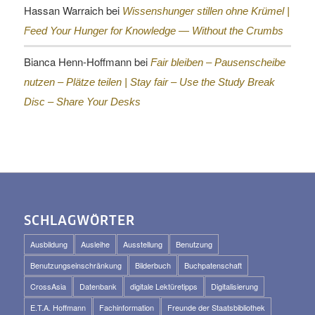
Hassan Warraich
bei
Wissenshunger stillen ohne Krümel |
Feed Your Hunger for Knowledge — Without the Crumbs
Bianca Henn-Hoffmann
bei
Fair bleiben – Pausenscheibe
nutzen – Plätze teilen |
Stay fair – Use the Study Break
Disc – Share Your Desks
SCHLAGWÖRTER
Ausbildung
Ausleihe
Ausstellung
Benutzung
Benutzungseinschränkung
Bilderbuch
Buchpatenschaft
CrossAsia
Datenbank
digitale Lektüretipps
Digitalisierung
E.T.A. Hoffmann
Fachinformation
Freunde der Staatsbibliothek