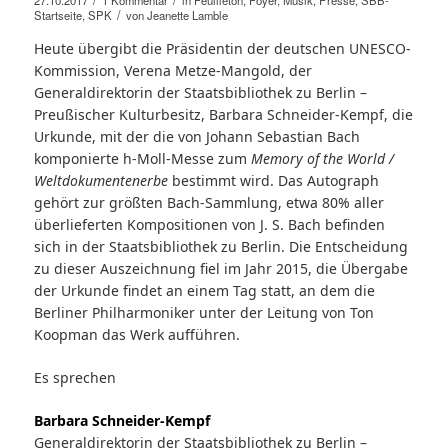
/
/
27.10.2017
1 Kommentar
in
Feuilleton
,
Foyer
,
Musik
,
Presse
,
SBB-
/
Startseite
,
SPK
von
Jeanette Lamble
Heute übergibt die Präsidentin der deutschen UNESCO-
Kommission, Verena Metze-Mangold, der
Generaldirektorin der Staatsbibliothek zu Berlin –
Preußischer Kulturbesitz, Barbara Schneider-Kempf, die
Urkunde, mit der die von Johann Sebastian Bach
komponierte h-Moll-Messe zum
Memory of the World /
Weltdokumentenerbe
bestimmt wird. Das Autograph
gehört zur größten Bach-Sammlung, etwa 80% aller
überlieferten Kompositionen von J. S. Bach befinden
sich in der Staatsbibliothek zu Berlin. Die Entscheidung
zu dieser Auszeichnung fiel im Jahr 2015, die Übergabe
der Urkunde findet an einem Tag statt, an dem die
Berliner Philharmoniker unter der Leitung von Ton
Koopman das Werk aufführen.
Es sprechen
Barbara Schneider-Kempf
Generaldirektorin der Staatsbibliothek zu Berlin –