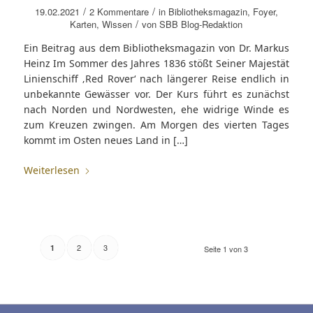
/
/
19.02.2021
2 Kommentare
in
Bibliotheksmagazin
,
Foyer
,
/
Karten
,
Wissen
von
SBB Blog-Redaktion
Ein Beitrag aus dem Bibliotheksmagazin von Dr. Markus
Heinz Im Sommer des Jahres 1836 stößt Seiner Majestät
Linienschiff ‚Red Rover‘ nach längerer Reise endlich in
unbekannte Gewässer vor. Der Kurs führt es zunächst
nach Norden und Nordwesten, ehe widrige Winde es
zum Kreuzen zwingen. Am Morgen des vierten Tages
kommt im Osten neues Land in […]
Weiterlesen
2
3
1
Seite 1 von 3