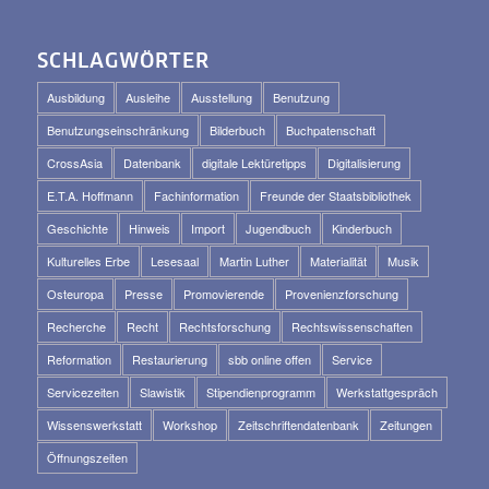
SCHLAGWÖRTER
Ausbildung
Ausleihe
Ausstellung
Benutzung
Benutzungseinschränkung
Bilderbuch
Buchpatenschaft
CrossAsia
Datenbank
digitale Lektüretipps
Digitalisierung
E.T.A. Hoffmann
Fachinformation
Freunde der Staatsbibliothek
Geschichte
Hinweis
Import
Jugendbuch
Kinderbuch
Kulturelles Erbe
Lesesaal
Martin Luther
Materialität
Musik
Osteuropa
Presse
Promovierende
Provenienzforschung
Recherche
Recht
Rechtsforschung
Rechtswissenschaften
Reformation
Restaurierung
sbb online offen
Service
Servicezeiten
Slawistik
Stipendienprogramm
Werkstattgespräch
Wissenswerkstatt
Workshop
Zeitschriftendatenbank
Zeitungen
Öffnungszeiten