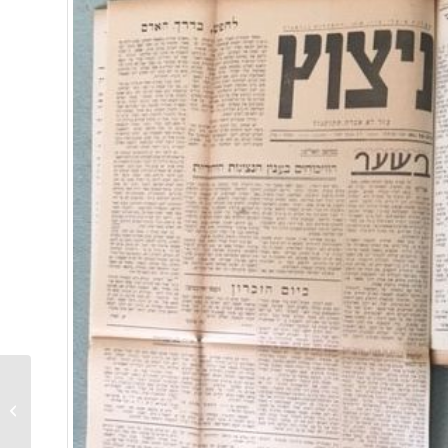
So viel Kultur war noch
nie: das
Bibliotheksmagazin
3/22 ist erschienen