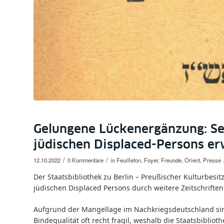
Gelungene Lückenergänzung: Seh
jüdischen Displaced-Persons e
/
/
12.10.2022
0 Kommentare
in
Feuilleton
,
Foyer
,
Freunde
,
Orient
,
Presse
Der Staatsbibliothek zu Berlin – Preußischer Kulturbes
jüdischen Displaced Persons durch weitere Zeitschrifte
Aufgrund der Mangellage im Nachkriegsdeutschland sin
Bindequalität oft recht fragil, weshalb die Staatsbibliot