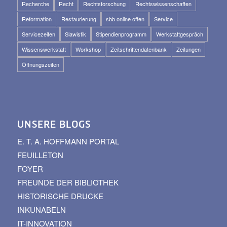
Recherche
Recht
Rechtsforschung
Rechtswissenschaften
Reformation
Restaurierung
sbb online offen
Service
Servicezeiten
Slawistik
Stipendienprogramm
Werkstattgespräch
Wissenswerkstatt
Workshop
Zeitschriftendatenbank
Zeitungen
Öffnungszeiten
UNSERE BLOGS
E. T. A. HOFFMANN PORTAL
FEUILLETON
FOYER
FREUNDE DER BIBLIOTHEK
HISTORISCHE DRUCKE
INKUNABELN
IT-INNOVATION