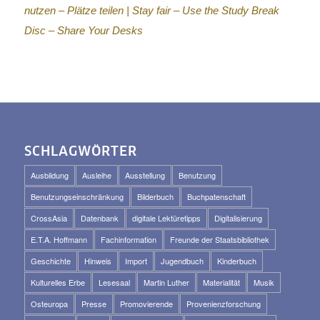
nutzen – Plätze teilen |
Stay fair – Use the Study Break
Disc – Share Your Desks
SCHLAGWÖRTER
Ausbildung
Ausleihe
Ausstellung
Benutzung
Benutzungseinschränkung
Bilderbuch
Buchpatenschaft
CrossAsia
Datenbank
digitale Lektüretipps
Digitalisierung
E.T.A. Hoffmann
Fachinformation
Freunde der Staatsbibliothek
Geschichte
Hinweis
Import
Jugendbuch
Kinderbuch
Kulturelles Erbe
Lesesaal
Martin Luther
Materialität
Musik
Osteuropa
Presse
Promovierende
Provenienzforschung