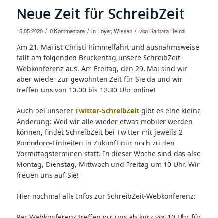
Neue Zeit für SchreibZeit
/
/
/
15.05.2020
0 Kommentare
in
Foyer
,
Wissen
von
Barbara Heindl
Am 21. Mai ist Christi Himmelfahrt und ausnahmsweise
fällt am folgenden Brückentag unsere SchreibZeit-
Webkonferenz aus. Am Freitag, den 29. Mai sind wir
aber wieder zur gewohnten Zeit für Sie da und wir
treffen uns von 10.00 bis 12.30 Uhr online!
Auch bei unserer
Twitter-SchreibZeit
gibt es eine kleine
Änderung: Weil wir alle wieder etwas mobiler werden
können, findet SchreibZeit bei Twitter mit jeweils 2
Pomodoro-Einheiten in Zukunft nur noch zu den
Vormittagsterminen statt. In dieser Woche sind das also
Montag, Dienstag, Mittwoch und Freitag um 10 Uhr. Wir
freuen uns auf Sie!
Hier nochmal alle Infos zur SchreibZeit-Webkonferenz:
Per Webkonferenz treffen wir uns ab kurz vor 10 Uhr für