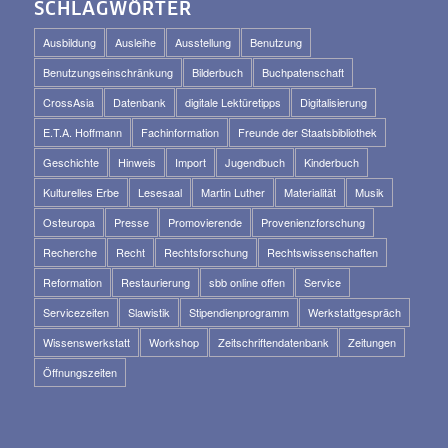
SCHLAGWÖRTER
Ausbildung
Ausleihe
Ausstellung
Benutzung
Benutzungseinschränkung
Bilderbuch
Buchpatenschaft
CrossAsia
Datenbank
digitale Lektüretipps
Digitalisierung
E.T.A. Hoffmann
Fachinformation
Freunde der Staatsbibliothek
Geschichte
Hinweis
Import
Jugendbuch
Kinderbuch
Kulturelles Erbe
Lesesaal
Martin Luther
Materialität
Musik
Osteuropa
Presse
Promovierende
Provenienzforschung
Recherche
Recht
Rechtsforschung
Rechtswissenschaften
Reformation
Restaurierung
sbb online offen
Service
Servicezeiten
Slawistik
Stipendienprogramm
Werkstattgespräch
Wissenswerkstatt
Workshop
Zeitschriftendatenbank
Zeitungen
Öffnungszeiten