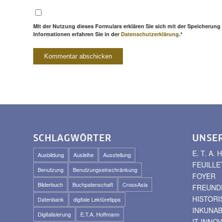
Mit der Nutzung dieses Formulars erklären Sie sich mit der Speicherung
Informationen erfahren Sie in der
Datenschutzerklärung
.*
SCHLAGWÖRTER
UNSE
E. T. A
Ausbildung
Ausleihe
Ausstellung
FEUILLE
Benutzung
Benutzungseinschränkung
FOYER
Bilderbuch
Buchpatenschaft
CrossAsia
FREUNDE
HISTOR
Datenbank
digitale Lektüretipps
INKUNA
Digitalisierung
E.T.A. Hoffmann
IT-INNO