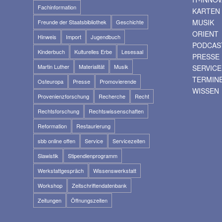
Fachinformation
KARTEN
MUSIK
Freunde der Staatsbibliothek
Geschichte
ORIENT
Hinweis
Import
Jugendbuch
PODCAS
Kinderbuch
Kulturelles Erbe
Lesesaal
PRESSE
Martin Luther
Materialität
Musik
SERVICE
TERMIN
Osteuropa
Presse
Promovierende
WISSEN
Provenienzforschung
Recherche
Recht
Rechtsforschung
Rechtswissenschaften
Reformation
Restaurierung
sbb online offen
Service
Servicezeiten
Slawistik
Stipendienprogramm
Werkstattgespräch
Wissenswerkstatt
Workshop
Zeitschriftendatenbank
Zeitungen
Öffnungszeiten