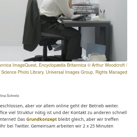
itannica ImageQuest, Encyclopædia Britannica © Arthur Woodcroft /
Science Photo Library. Universal Images Group. Rights Managed
stina Schmitz
schlossen, aber vor allem online geht der Betrieb weiter.
ce viel Struktur nötig ist und der Kontakt zu anderen schnell
Internet! Das
Grundkonzept
bleibt gleich, aber wir treffen
Uhr bei Twitter. Gemeinsam arbeiten wir 2 x 25 Minuten