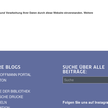
 und Verarbeitung Ihrer Daten durch diese Website einverstanden. Weitere
RE BLOGS
SUCHE ÜBER ALLE
BEITRÄGE:
. HOFFMANN PORTAL
TON
 DER BIBLIOTHEK
Suche
ISCHE DRUCKE
über
BELN
Folgen Sie uns auf Instagr
alle
VATION