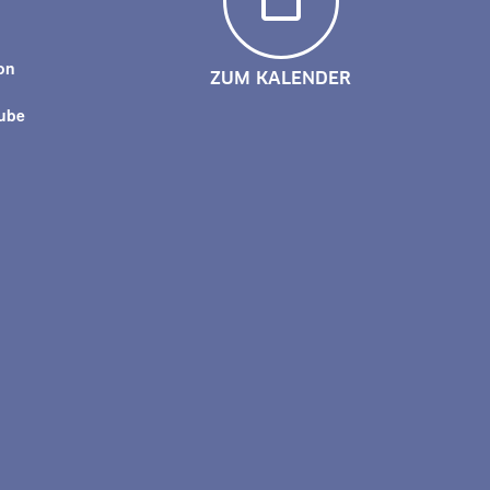
y
on
ZUM KALENDER
tube