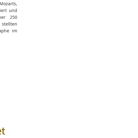
Mozarts,
siert und
ber 250
stellten
aphe im
et