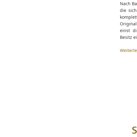
Nach Ba
die sich
komple
Origina
einst 
Besitz e
Weiterl
S