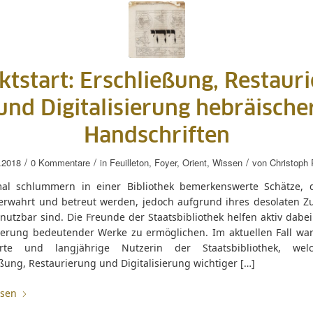
ktstart: Erschließung, Restaur
und Digitalisierung hebräische
Handschriften
/
/
/
.2018
0 Kommentare
in
Feuilleton
,
Foyer
,
Orient
,
Wissen
von
Christoph
l schlummern in einer Bibliothek bemerkenswerte Schätze, 
verwahrt und betreut werden, jedoch aufgrund ihres desolaten Z
nutzbar sind. Die Freunde der Staatsbibliothek helfen aktiv dabei
ierung bedeutender Werke zu ermöglichen. Im aktuellen Fall war
erte und langjährige Nutzerin der Staatsbibliothek, wel
ßung, Restaurierung und Digitalisierung wichtiger […]
esen