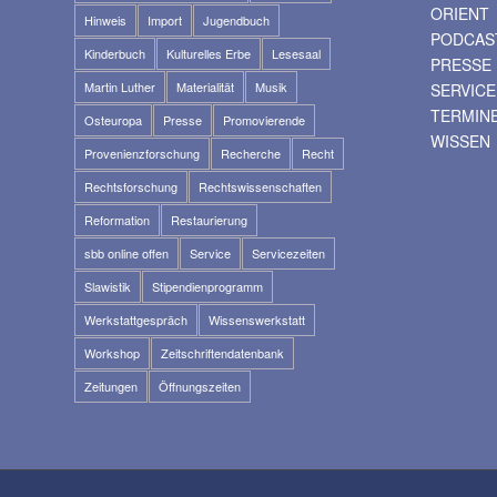
ORIENT
Hinweis
Import
Jugendbuch
PODCAS
Kinderbuch
Kulturelles Erbe
Lesesaal
PRESSE
Martin Luther
Materialität
Musik
SERVICE
TERMIN
Osteuropa
Presse
Promovierende
WISSEN
Provenienzforschung
Recherche
Recht
Rechtsforschung
Rechtswissenschaften
Reformation
Restaurierung
sbb online offen
Service
Servicezeiten
Slawistik
Stipendienprogramm
Werkstattgespräch
Wissenswerkstatt
Workshop
Zeitschriftendatenbank
Zeitungen
Öffnungszeiten