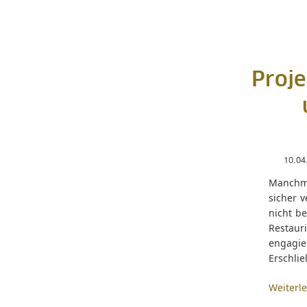
Proje
10.04
Manchma
sicher 
nicht be
Restaur
engagi
Erschlie
Weiterl