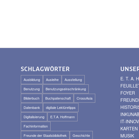
SCHLAGWÖRTER
UNSE
E. T. A
Ausbildung
Ausleihe
Ausstellung
FEUILLE
Benutzung
Benutzungseinschränkung
FOYER
Bilderbuch
Buchpatenschaft
CrossAsia
FREUNDE
HISTOR
Datenbank
digitale Lektüretipps
INKUNA
Digitalisierung
E.T.A. Hoffmann
IT-INNO
Fachinformation
KARTEN
MUSIK
Freunde der Staatsbibliothek
Geschichte