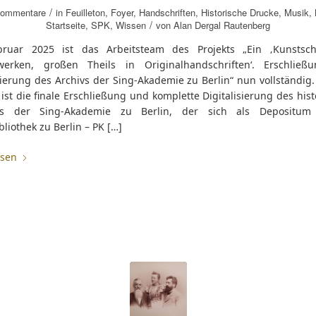
/
Kommentare
in
Feuilleton
,
Foyer
,
Handschriften
,
Historische Drucke
,
Musik
,
/
Startseite
,
SPK
,
Wissen
von
Alan Dergal Rautenberg
bruar 2025 ist das Arbeitsteam des Projekts „Ein ‚Kunstsc
werken, großen Theils in Originalhandschriften‘. Erschlie
sierung des Archivs der Sing-Akademie zu Berlin“ nun vollständig.
 ist die finale Erschließung und komplette Digitalisierung des his
ds der Sing-Akademie zu Berlin, der sich als Depositum
bliothek zu Berlin – PK […]
esen