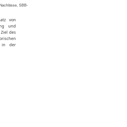
Nachlässe
,
SBB-
hatz von
ßung und
 Ziel des
torischen
 in der