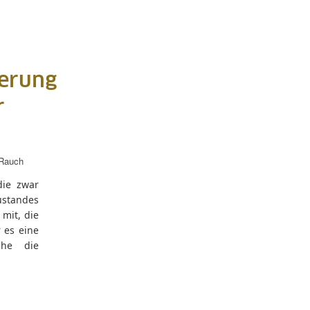
ierung
r
 Rauch
die zwar
ustandes
 mit, die
 es eine
che die