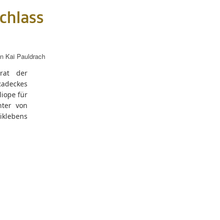
chlass
on
Kai Pauldrach
rat der
Radeckes
liope für
nter von
iklebens