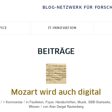
BLOG-NETZWERK FÜR FORSC
VICE
IT-INNOVATION
BEITRÄGE
Mozart wird auch digital
/
/
1 Kommentar
in
Feuilleton
,
Foyer
,
Handschriften
,
Musik
,
SBB-Startseite
,
/
Wissen
von
Alan Dergal Rautenberg