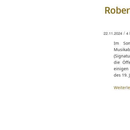
Rober
/
22.11.2024
4
Im Som
Musikab
(Signatu
die Öff
einigen
des 19. 
Weiterl