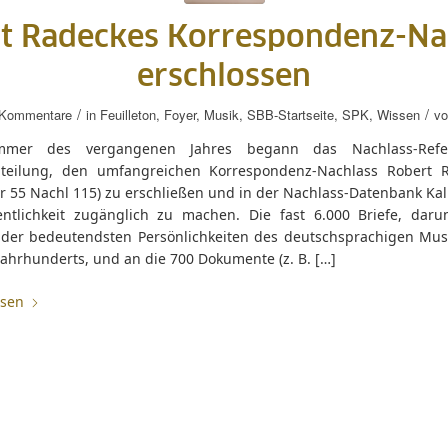
t Radeckes Korrespondenz-Na
erschlossen
/
/
 Kommentare
in
Feuilleton
,
Foyer
,
Musik
,
SBB-Startseite
,
SPK
,
Wissen
v
mer des vergangenen Jahres begann das Nachlass-Refe
teilung, den umfangreichen Korrespondenz-Nachlass Robert 
r 55 Nachl 115) zu erschließen und in der Nachlass-Datenbank Kal
entlichkeit zugänglich zu machen. Die fast 6.000 Briefe, daru
 der bedeutendsten Persönlichkeiten des deutschsprachigen Mus
Jahrhunderts, und an die 700 Dokumente (z. B. […]
esen