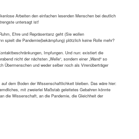
skenlose Arbeiten den einfachen lesenden Menschen bei deutlich
engste untersagt ist!
Ruhm, Ehre und Repräsentanz geht (Sie wollen
dann spielt die Pandemie(bekämpfung) plötzlich keine Rolle mehr?
ntaktbeschränkungen, Impfungen. Und nun: existiert die
rabend nicht der nächsten „Welle“, sondern einer „Wand“ so
sch Übermenschen und weder selber noch als Virenüberträger
 auf dem Boden der Wissenschaftlichkeit bleiben. Das wäre hier:
fremdliches, mit zweierlei Maßstab geleitetes Gebahren könnte
an die Wissenschaft, an die Pandemie, die Gleichheit der