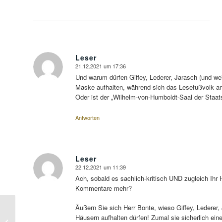
Leser
21.12.2021 um 17:36
sagte:
Und warum dürfen Giffey, Lederer, Jarasch (und we
Maske aufhalten, während sich das Lesefußvolk 
Oder ist der „Wilhelm-von-Humboldt-Saal der Staats
Antworten
Leser
22.12.2021 um 11:39
sagte:
Ach, sobald es sachlich-kritisch UND zugleich Ihr H
Kommentare mehr?
Kompositionen,
Äußern Sie sich Herr Bonte, wieso Giffey, Lederer,
Häusern aufhalten dürfen! Zumal sie sicherlich e
Korrespondenzen,