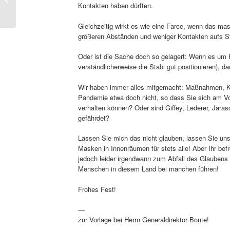
Kontakten haben dürften.
Konditionen – Das
Portal zum
Gleichzeitig wirkt es wie eine Farce, wenn das ma
Historischen...
größeren Abständen und weniger Kontakten aufs Str
Oder ist die Sache doch so gelagert: Wenn es um 
verständlicherweise die Stabi gut positionieren), 
Wir haben immer alles mitgemacht: Maßnahmen, Ko
Pandemie etwa doch nicht, so dass Sie sich am Vo
verhalten können? Oder sind Giffey, Lederer, Jara
gefährdet?
Lassen Sie mich das nicht glauben, lassen Sie uns
Masken in Innenräumen für stets alle! Aber Ihr be
jedoch leider irgendwann zum Abfall des Glaubens 
Menschen in diesem Land bei manchen führen!
Frohes Fest!
—
zur Vorlage bei Herrn Generaldirektor Bonte!